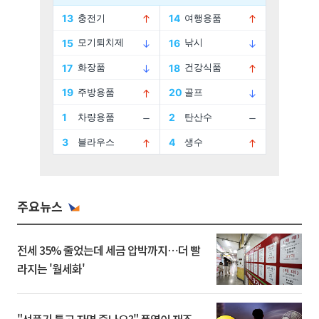
주요뉴스
전세 35% 줄었는데 세금 압박까지⋯더 빨
라지는 '월세화'
"선풍기 틀고 자면 죽나요?" 폭염이 재조