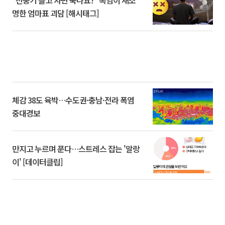
명한 엄마표 괴담 [해시태그]
체감 38도 육박…수도권·충남·전라 폭염
중대경보
만지고 누르며 푼다…스트레스 잡는 '말랑
이' [데이터클립]