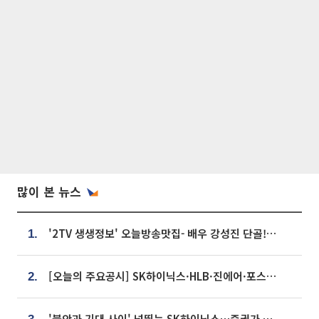
많이 본 뉴스
'2TV 생생정보' 오늘방송맛집- 배우 강성진 단골! 쌀국수ㆍ푸팟퐁 커리 맛집 '블○○○'
1.
[오늘의 주요공시] SK하이닉스·HLB·진에어·포스코홀딩스·네이버·대우건설 등
2.
'불안과 기대 사이' 널뛰는 SK하이닉스…증권가 "HBM4·LTA 기반 펀터멘털 견고"