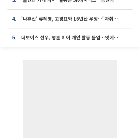
3.
'나혼산' 류혜영, 고경표와 16년산 우정…"자취방서 부모님과 마주쳐"
4.
더보이즈 선우, 영훈 이어 개인 활동 돌입⋯앳에어리어와 전속계약
5.