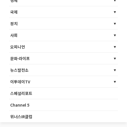
경제
국제
정치
사회
오피니언
문화·라이프
뉴스발전소
이투데이TV
스페셜리포트
Channel 5
위너스IR클럽