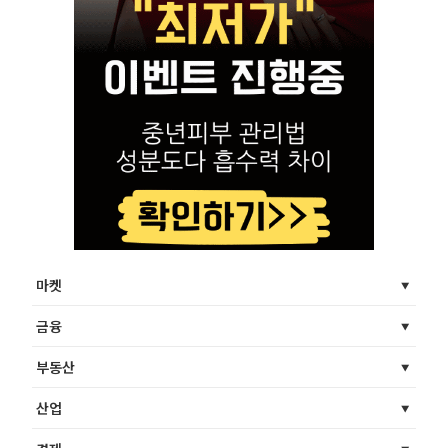
마켓
금융
부동산
산업