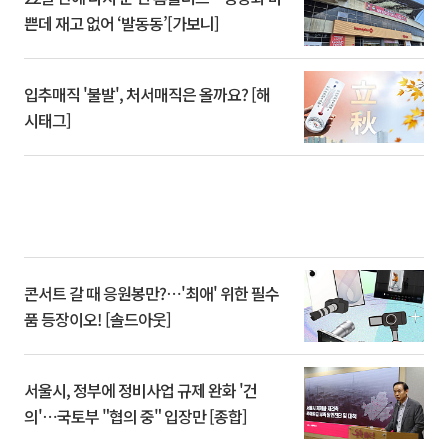
쁜데 재고 없어 ‘발동동’[가보니]
입추매직 '불발', 처서매직은 올까요? [해
시태그]
콘서트 갈 때 응원봉만?⋯'최애' 위한 필수
품 등장이오! [솔드아웃]
서울시, 정부에 정비사업 규제 완화 '건
의'⋯국토부 "협의 중" 입장만 [종합]