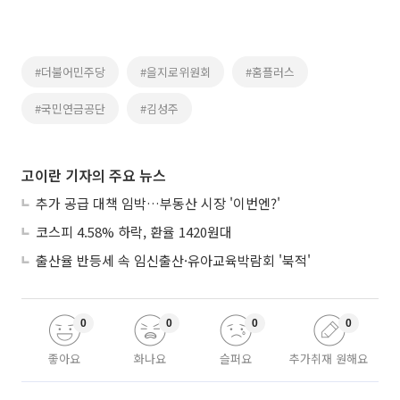
#더불어민주당
#을지로위원회
#홈플러스
#국민연금공단
#김성주
고이란 기자의 주요 뉴스
추가 공급 대책 임박…부동산 시장 '이번엔?'
코스피 4.58% 하락, 환율 1420원대
출산율 반등세 속 임신출산·유아교육박람회 '북적'
0
0
0
0
좋아요
화나요
슬퍼요
추가취재 원해요