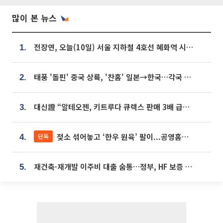
많이 본 뉴스
전장연, 오늘(10일) 서울 지하철 4호선 혜화역 시위…1호선 용산역 무정차
1.
태풍 '돌핀' 중국 상륙, '찬홈' 일본→한국…각국 기상청 예상 경로는?
2.
대신證 “알테오젠, 키트루다 큐렉스 판매 3배 급증…목표가 41만원 상향”
3.
젖소 섞어놓고 ‘한우 원육’ 팔이...공영홈쇼핑 표기·검증 구멍
단독
4.
재건축·재개발 이주비 대출 숨통…정부, HF 보증 신설 추진
5.