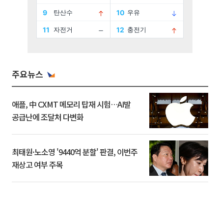
주요뉴스
애플, 中 CXMT 메모리 탑재 시험…AI발
공급난에 조달처 다변화
최태원·노소영 '9440억 분할' 판결, 이번주
재상고 여부 주목