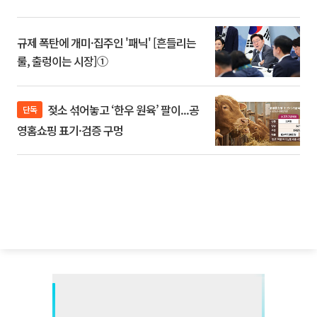
규제 폭탄에 개미·집주인 '패닉' [흔들리는
룰, 출렁이는 시장]①
젖소 섞어놓고 ‘한우 원육’ 팔이...공
단독
영홈쇼핑 표기·검증 구멍