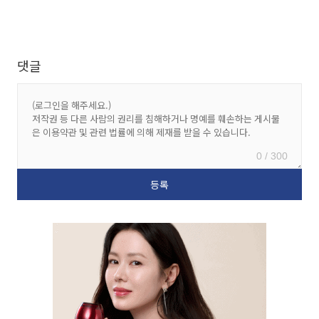
댓글
0 / 300