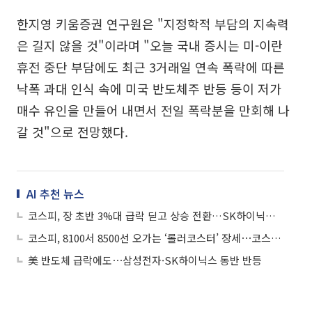
한지영 키움증권 연구원은 "지정학적 부담의 지속력
은 길지 않을 것"이라며 "오늘 국내 증시는 미-이란
휴전 중단 부담에도 최근 3거래일 연속 폭락에 따른
낙폭 과대 인식 속에 미국 반도체주 반등 등이 저가
매수 유인을 만들어 내면서 전일 폭락분을 만회해 나
갈 것"으로 전망했다.
AI 추천 뉴스
코스피, 장 초반 3%대 급락 딛고 상승 전환…SK하이닉스 반등 주도
코스피, 8100서 8500선 오가는 ‘롤러코스터’ 장세⋯코스닥은 8%대 불기둥
美 반도체 급락에도⋯삼성전자·SK하이닉스 동반 반등