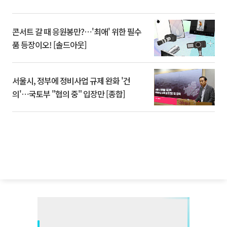
콘서트 갈 때 응원봉만?⋯'최애' 위한 필수
품 등장이오! [솔드아웃]
서울시, 정부에 정비사업 규제 완화 '건
의'⋯국토부 "협의 중" 입장만 [종합]