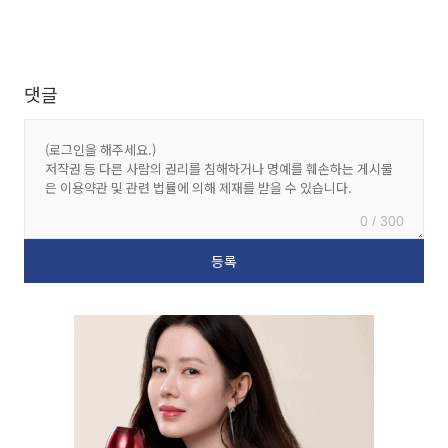
댓글
0 / 300