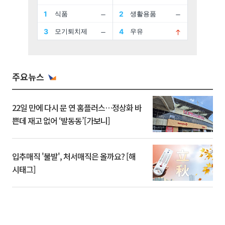
주요뉴스
22일 만에 다시 문 연 홈플러스…정상화 바
쁜데 재고 없어 ‘발동동’[가보니]
입추매직 '불발', 처서매직은 올까요? [해
시태그]