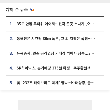
많이 본 뉴스
35도 안팎 무더위 이어져…전국 곳곳 소나기 [오늘 날씨]
1.
동해안은 시간당 80㎜ 폭우, 그 외 지역은 폭염…‘극과 극 날씨’
2.
뉴욕증시, 연준 금리인상 기대감 꺾이자 상승...S&P500 사상 최고치 [종합]
3.
SK하이닉스, 분기배당 375원 확정…주주환원책 9월로 앞당겨 발표
4.
美 ‘232조 하이브리드 제재’ 임박…K-태양광, 불확실성 털고 날개 다나
5.