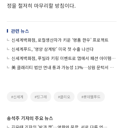
정을 철저히 마무리할 방침이다.
관련 뉴스
신세계백화점, 로컬생산자가 키운 ‘명품 한우’ 프로젝트
신세계푸드, ‘영양 삼계탕’ 미국 첫 수출 나선다
신세계백화점, 푸빌라 키링 이벤트로 앱에서 패션 아이템까지
美 클래리티 법안 연내 통과 가능성 13%…상원 문턱서 제동
#신세계
#빙그레
#클리오
#롯데웰푸드
송석주 기자의 주요 뉴스
김유태 기자의 '밤과 책'…영화와 문학, 서로 다른 언어를 읽다