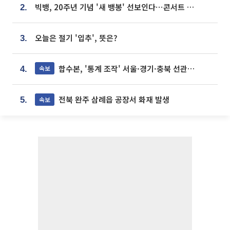
빅뱅, 20주년 기념 '새 뱅봉' 선보인다⋯콘서트 앞두고 팝업 개최
2.
오늘은 절기 '입추', 뜻은?
3.
합수본, '통계 조작' 서울·경기·충북 선관위 등 추가 압수수색
속보
4.
전북 완주 삼례읍 공장서 화재 발생
속보
5.