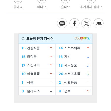
좋아요
화나요
슬퍼요
추가취재 원해요