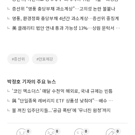
증선위 “영풍 충당부채 과소계상”…고의성 논란 불붙나
영풍, 환경정화 충당부채 4년간 과소계상…증선위 중징계
美 클래리티 법안 연내 통과 가능성 13%…상원 문턱서 제동
#증선위
#만호제강
박정호 기자의 주요 뉴스
'코인 엑소더스' 매달 수천억 해외로, 국내 규제는 빈틈
與 "단일종목 레버리지 ETF 상품성 낮춰야"…배수 조정안도 거론
불 꺼진 입주단지들...‘공급 폭탄’에 ‘무너진 원청’까지
0
0
0
0