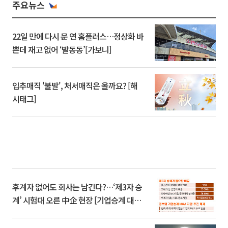
주요뉴스
22일 만에 다시 문 연 홈플러스…정상화 바
쁜데 재고 없어 ‘발동동’[가보니]
입추매직 '불발', 처서매직은 올까요? [해
시태그]
후계자 없어도 회사는 남긴다?…‘제3자 승
계’ 시험대 오른 中企 현장 [기업승계 대전
환]