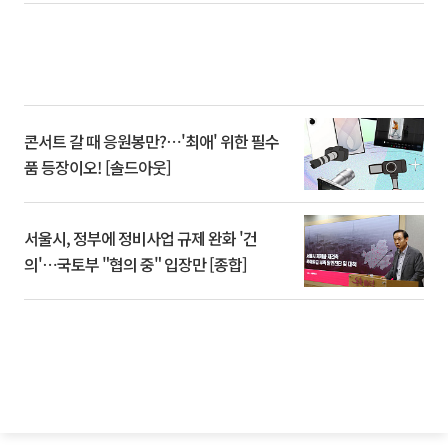
콘서트 갈 때 응원봉만?⋯'최애' 위한 필수
품 등장이오! [솔드아웃]
서울시, 정부에 정비사업 규제 완화 '건
의'⋯국토부 "협의 중" 입장만 [종합]