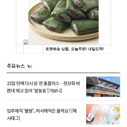
주요뉴스
22일 만에 다시 문 연 홈플러스…정상화 바
쁜데 재고 없어 ‘발동동’[가보니]
입추매직 '불발', 처서매직은 올까요? [해
시태그]