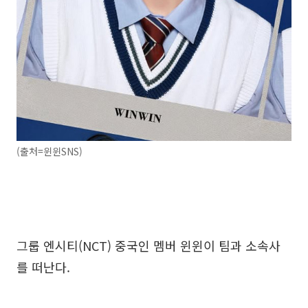
(출처=윈윈SNS)
그룹 엔시티(NCT) 중국인 멤버 윈윈이 팀과 소속사
를 떠난다.