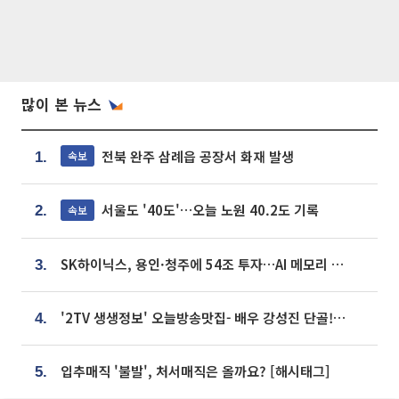
많이 본 뉴스
전북 완주 삼례읍 공장서 화재 발생
속보
1.
서울도 '40도'…오늘 노원 40.2도 기록
속보
2.
SK하이닉스, 용인·청주에 54조 투자…AI 메모리 생산기지 키운다
3.
'2TV 생생정보' 오늘방송맛집- 배우 강성진 단골! 쌀국수ㆍ푸팟퐁 커리 맛집 '블○○○'
4.
입추매직 '불발', 처서매직은 올까요? [해시태그]
5.