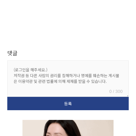
댓글
0 / 300