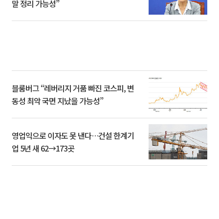
말 정리 가능성”
블룸버그 “레버리지 거품 빠진 코스피, 변
동성 최악 국면 지났을 가능성”
영업익으로 이자도 못 낸다…건설 한계기
업 5년 새 62→173곳