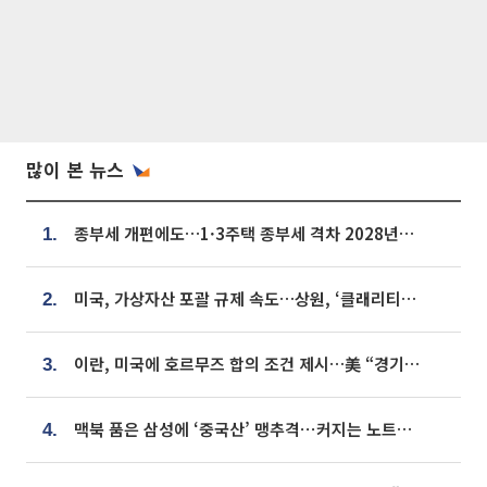
많이 본 뉴스
종부세 개편에도…1·3주택 종부세 격차 2028년부터 확대
1.
미국, 가상자산 포괄 규제 속도…상원, ‘클래리티법’ 9월 절차투표 추진
2.
이란, 미국에 호르무즈 합의 조건 제시…美 “경기 아직 안 끝나” [종합]
3.
맥북 품은 삼성에 ‘중국산’ 맹추격⋯커지는 노트북 OLED 시장
4.