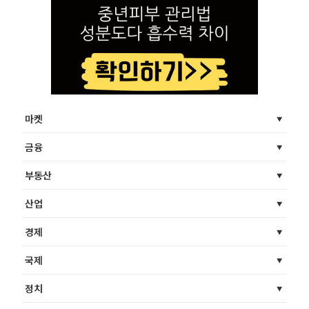
마켓
금융
부동산
산업
경제
국제
정치