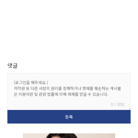
댓글
0 / 300