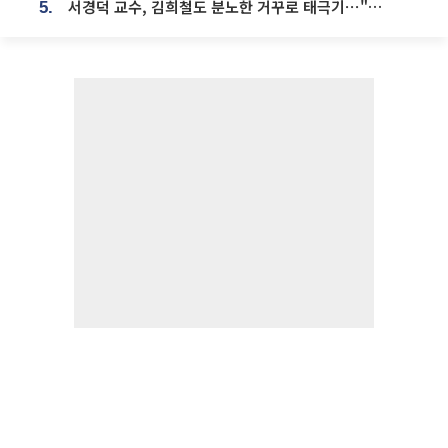
서경덕 교수, 김희철도 분노한 거꾸로 태극기⋯"엉터리는 아냐, 아쉬울 뿐"
5.