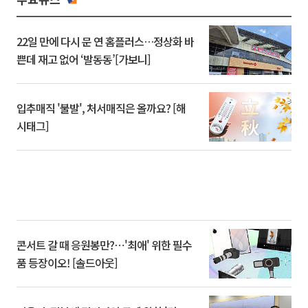
22일 만에 다시 문 연 홈플러스…정상화 바
쁜데 재고 없어 ‘발동동’[가보니]
입추매직 '불발', 처서매직은 올까요? [해
시태그]
콘서트 갈 때 응원봉만?⋯'최애' 위한 필수
품 등장이오! [솔드아웃]