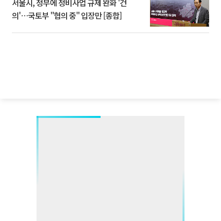
서울시, 정부에 정비사업 규제 완화 '건
의'⋯국토부 "협의 중" 입장만 [종합]