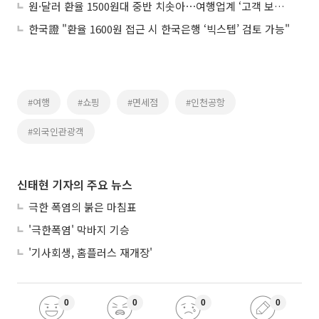
원·달러 환율 1500원대 중반 치솟아⋯여행업계 ‘고객 보호’ 총력
한국證 "환율 1600원 접근 시 한국은행 ‘빅스텝’ 검토 가능"
#여행
#쇼핑
#면세점
#인천공항
#외국인관광객
신태현 기자의 주요 뉴스
극한 폭염의 붉은 마침표
'극한폭염' 막바지 기승
'기사회생, 홈플러스 재개장'
0
0
0
0