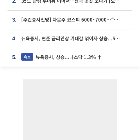
35도 안팎 무더위 이어져…전국 곳곳 소나기 [오늘 날씨]
2.
[주간증시전망] 다음주 코스피 6000~7000⋯“外人 수급은 정책이 변수”
3.
뉴욕증시, 연준 금리인상 기대감 꺾이자 상승...S&P500 사상 최고치 [종합]
4.
뉴욕증시, 상승...나스닥 1.3% ↑
속보
5.