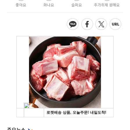
좋아요
화나요
슬퍼요
추가취재 원해요
주요뉴스