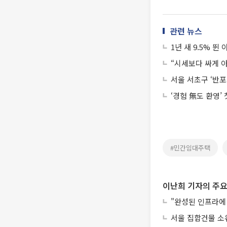
관련 뉴스
1년 새 9.5% 뛴
“시세보다 싸게 아
서울 서초구 ‘반포
‘경험 無도 환영’
#민간임대주택
이난희 기자의 주요
"완성된 인프라에 
서울 집합건물 소