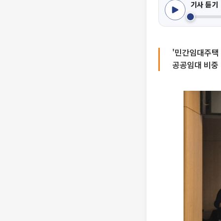
기사 듣기
'민간임대주택 
공공임대 비중 8