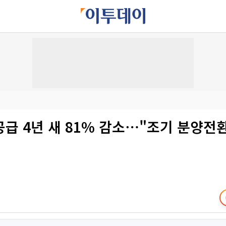
급 4년 새 81% 감소⋯"조기 분양전