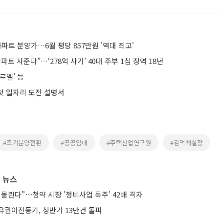
 아파트 분양가…6월 평당 857만원 '역대 최고'
파트 사준다”…‘278억 사기’ 40대 주부 1심 징역 18년
르엘’ 등
 첫 일자리 도전 설명서
#조기분양전환
#공공임대
#주택산업연구원
#김덕례실장
 뉴스
몰린다"⋯청약 시장 '정비사업 독주' 42배 격차
유권이전등기, 상반기 13만건 돌파