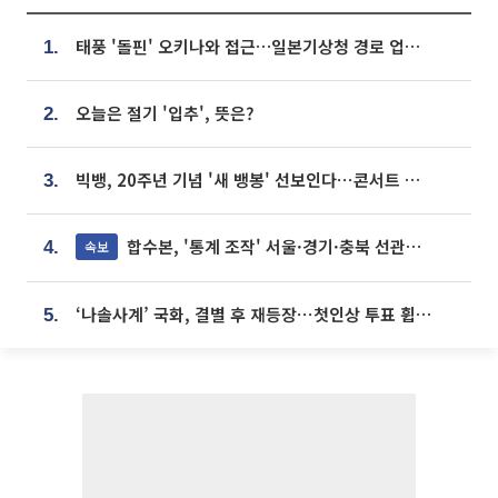
태풍 '돌핀' 오키나와 접근…일본기상청 경로 업데이트
1.
오늘은 절기 '입추', 뜻은?
2.
빅뱅, 20주년 기념 '새 뱅봉' 선보인다⋯콘서트 앞두고 팝업 개최
3.
합수본, '통계 조작' 서울·경기·충북 선관위 등 추가 압수수색
속보
4.
‘나솔사계’ 국화, 결별 후 재등장⋯첫인상 투표 휩쓸고 ‘인기녀’ 등극
5.