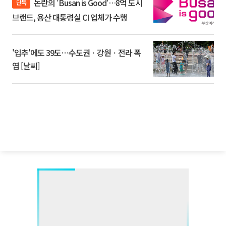
논란의 'Busan is Good'…8억 도시
단독
브랜드, 용산 대통령실 CI 업체가 수행
'입추'에도 39도⋯수도권ㆍ강원ㆍ전라 폭
염 [날씨]