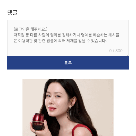
댓글
0 / 300