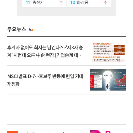
주요뉴스
후계자 없어도 회사는 남긴다?…‘제3자 승
계’ 시험대 오른 中企 현장 [기업승계 대전
환]
MSCI 발표 D-7…후보주 반등에 편입 기대
재점화