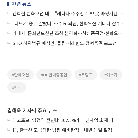
관련 뉴스
김희철 한화오션 대표 “캐나다 수주전 계약 못 따냈지만, 도약 발판 삼아야”
“나토가 승부 갈랐다”…주요 외신, 한화오션 캐나다 잠수함 수주전 고배 진단
거제시, 문화선도산단 조성 본격화…삼성중공업·한화오션과 '거제형 모델' 만든다
STO 하위법규 예상안, 풀링·거래한도·정형증권 로드맵 제시
#한화오션
#HD현대중공업
#트럼프
#마스가
#함정
김해욱 기자의 주요 뉴스
에코프로, 영업익 전년比 102.7%↑…신사업·소재 다각화 박차
日, 한국산 도금강판 덤핑 예비판정…내년 대일 철강 수출 ‘빨간불’