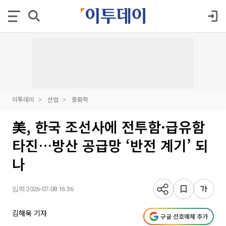
이투데이
산업
중화학
美, 한국 조선사에 전투함·급유함
타진…방산 공급망 ‘반전 계기’ 되
나
입력 2026-07-08 16:36
김해욱 기자
구글 선호매체 추가