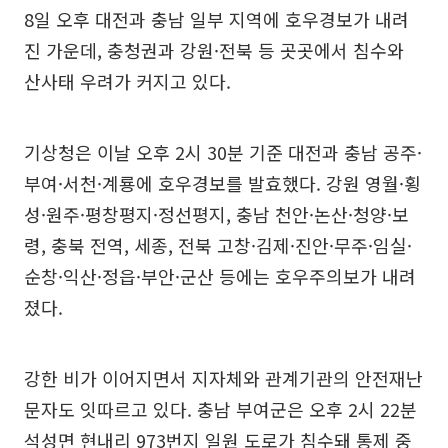
8일 오후 대전과 충남 일부 지역에 호우경보가 내려
진 가운데, 충청권과 강원·전북 등 곳곳에서 침수와
산사태 우려가 커지고 있다.
기상청은 이날 오후 2시 30분 기준 대전과 충남 공주·
부여·서천·계룡에 호우경보를 발효했다. 강원 영월·횡
성·원주·평창평지·정선평지, 충남 천안·논산·청양·보
령, 충북 전역, 세종, 전북 고창·김제·진안·무주·임실·
순창·익산·정읍·부안·군산 등에는 호우주의보가 내려
졌다.
강한 비가 이어지면서 지자체와 관계기관의 안전재난
문자도 잇따르고 있다. 충남 부여군은 오후 2시 22분
석성면 현내리 973번지 일원 도로가 침수돼 통제 중