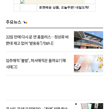
주요뉴스
22일 만에 다시 문 연 홈플러스…정상화 바
쁜데 재고 없어 ‘발동동’[가보니]
입추매직 '불발', 처서매직은 올까요? [해
시태그]
콘서트 갈 때 응원봉만?⋯'최애' 위한 필수