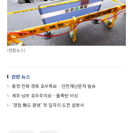
(연합뉴스)
관련 뉴스
충청·전북·경북 호우특보…안전재난문자 발송
제주·남부 호우주의보…물폭탄 비상
‘경험 無도 환영’ 첫 일자리 도전 설명서