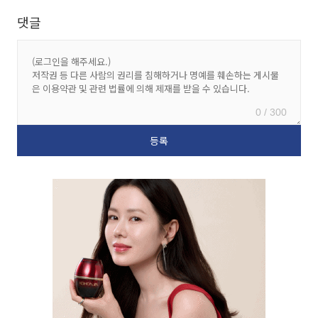
댓글
0 / 300