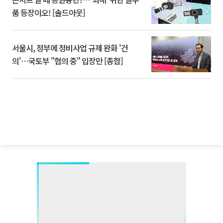
품 등장이오! [솔드아웃]
서울시, 정부에 정비사업 규제 완화 '건
의'⋯국토부 "협의 중" 입장만 [종합]