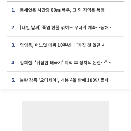
동해안은 시간당 80㎜ 폭우, 그 외 지역은 폭염…‘극과 극 날씨’
1.
[내일 날씨] 폭염 한풀 꺾여도 무더위 계속⋯동해안 이틀 연속 비
2.
임영웅, 어느덧 데뷔 10주년⋯"가진 것 없던 시절, 내 앞엔 20명의 팬뿐"
3.
김희철, '뒤집힌 태극기' 지적 후 정치색 논란…"좌우 떠나 우리나라 국기"
4.
놀란 감독 '오디세이', 개봉 4일 만에 100만 돌파⋯'왕사남' 보다 빠르다
5.