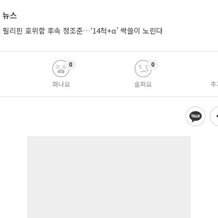
 뉴스
 필리핀 호위함 후속 정조준…‘14척+α’ 싹쓸이 노린다
0
0
화나요
슬퍼요
추