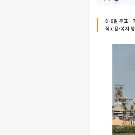
8~9일 투표…
직고용·복지 쟁