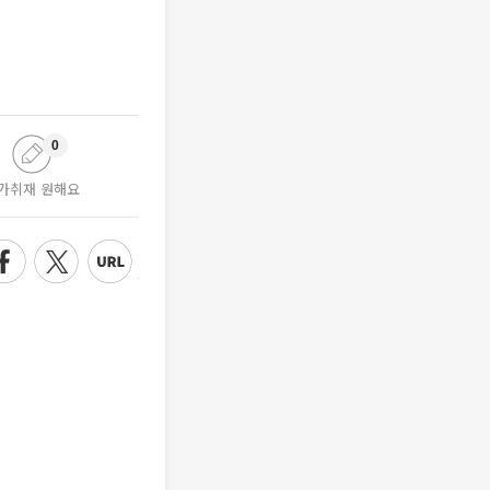
0
가취재 원해요