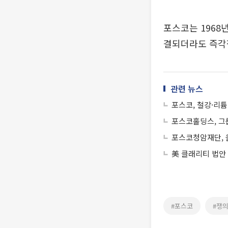
포스코는 1968
결되더라도 즉각
관련 뉴스
포스코, 철강·리튬
포스코홀딩스, 그
포스코청암재단, 
美 클래리티 법안
#포스코
#쟁