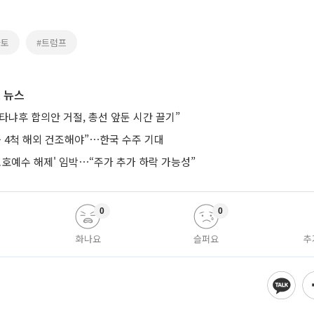
나토
#트럼프
 뉴스
타냐후 합의안 거절, 총선 앞둔 시간 끌기”
등 4척 해외 건조해야”⋯한국 수주 기대
보호예수 해제' 임박⋯“주가 추가 하락 가능성”
0
0
화나요
슬퍼요
추