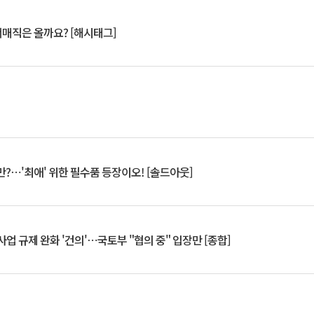
서매직은 올까요? [해시태그]
?⋯'최애' 위한 필수품 등장이오! [솔드아웃]
업 규제 완화 '건의'⋯국토부 "협의 중" 입장만 [종합]