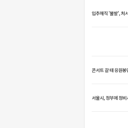
입추매직 '불발', 처
콘서트 갈 때 응원봉만
서울시, 정부에 정비사