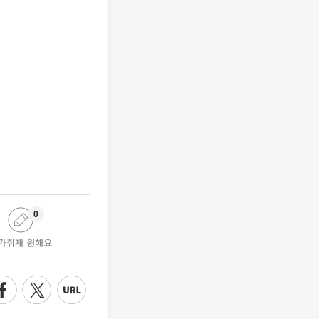
0
가취재 원해요