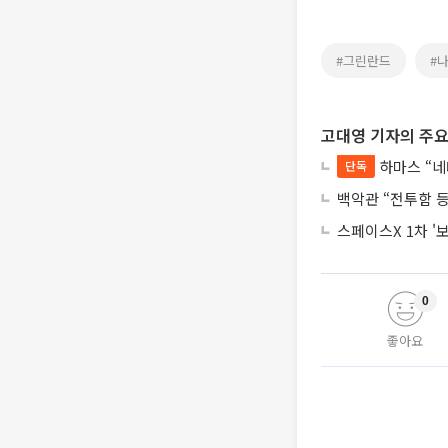
#그린란드
#
고대영 기자의 주요
하마스 “네
단독
백악관 “전투함 
스페이스X 1차 '
0
좋아요