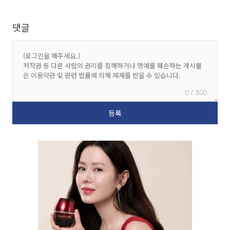
댓글
0 / 300