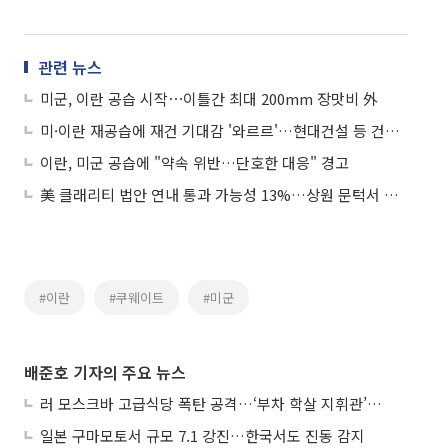
관련 뉴스
미군, 이란 공습 시작⋯이틀간 최대 200mm 장맛비 外
미·이란 재공습에 재건 기대감 '와르르'…현대건설 등 건설株 약세
이란, 미군 공습에 "약속 위반…단호한 대응" 경고
美 클래리티 법안 연내 통과 가능성 13%…상원 문턱서 제동
#이란
#쿠웨이트
#미군
배준호 기자의 주요 뉴스
러 모스크바 고급식당 폭탄 공격…‘부차 학살 지휘관’ 노렸나
일본 구마모토서 규모 7.1 강진…한국서도 진동 감지