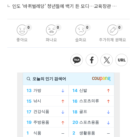
인도 ‘바퀴벌레당’ 청년들에 백기 든 모디…교육장관 사퇴
0
0
0
0
좋아요
화나요
슬퍼요
추가취재 원해요