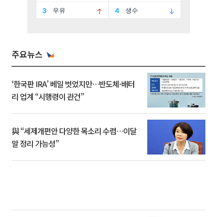
주요뉴스
‘한국판 IRA’ 베일 벗었지만…반도체·배터
리 업계 “시행령이 관건”
與 “세제개편안 다양한 목소리 수렴…이달
말 정리 가능성”