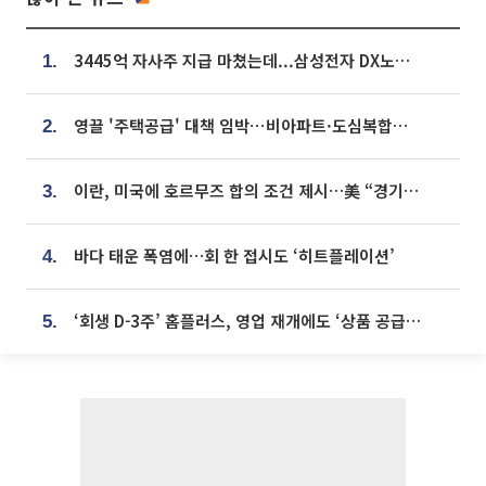
3445억 자사주 지급 마쳤는데...삼성전자 DX노조, 뒤늦은 '떼쓰기 집회'
1.
영끌 '주택공급' 대책 임박⋯비아파트·도심복합까지 총동원
2.
이란, 미국에 호르무즈 합의 조건 제시…美 “경기 아직 안 끝나” [종합]
3.
바다 태운 폭염에…회 한 접시도 ‘히트플레이션’
4.
‘회생 D-3주’ 홈플러스, 영업 재개에도 ‘상품 공급망’ 복구가 생존 관건
5.