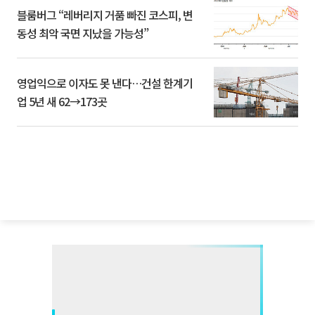
블룸버그 “레버리지 거품 빠진 코스피, 변
동성 최악 국면 지났을 가능성”
영업익으로 이자도 못 낸다…건설 한계기
업 5년 새 62→173곳