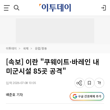
이투데이
국제
유럽/중동
[속보] 이란 "쿠웨이트·바레인 내
미군시설 85곳 공격"
입력 2026-07-08 13:05
배준호 기자
구글 선호매체 추가