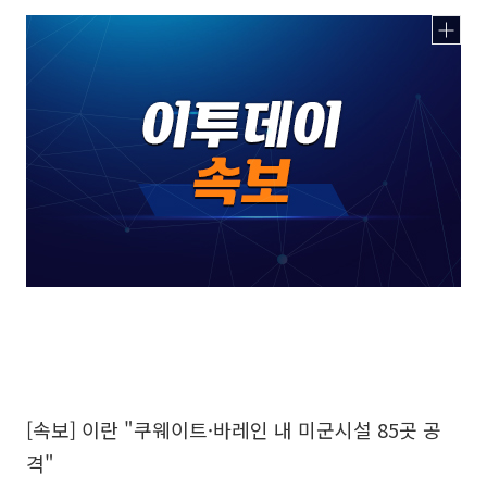
[속보] 이란 "쿠웨이트·바레인 내 미군시설 85곳 공
격"