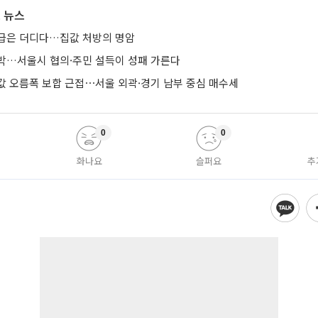
 뉴스
급은 더디다…집값 처방의 명암
박…서울시 협의·주민 설득이 성패 가른다
값 오름폭 보합 근접⋯서울 외곽·경기 남부 중심 매수세
0
0
화나요
슬퍼요
추