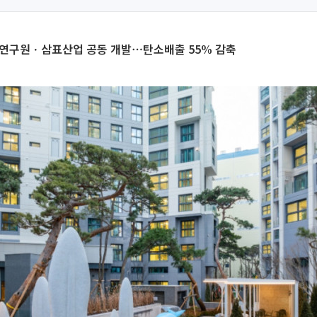
연구원ㆍ삼표산업 공동 개발⋯탄소배출 55% 감축