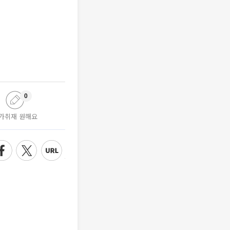
0
가취재 원해요