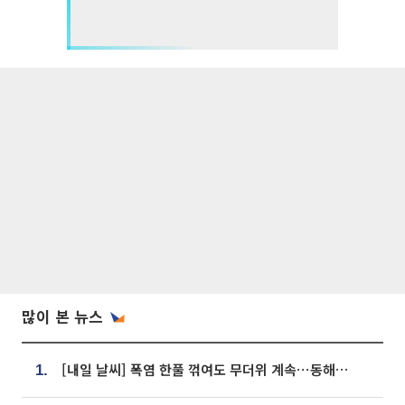
많이 본 뉴스
[내일 날씨] 폭염 한풀 꺾여도 무더위 계속⋯동해안 이틀 연속 비
1.