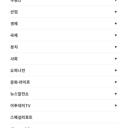
부동산
산업
경제
국제
정치
사회
오피니언
문화·라이프
뉴스발전소
이투데이TV
스페셜리포트