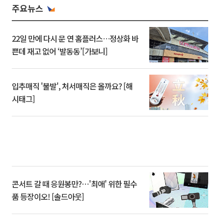
주요뉴스
22일 만에 다시 문 연 홈플러스…정상화 바
쁜데 재고 없어 ‘발동동’[가보니]
입추매직 '불발', 처서매직은 올까요? [해
시태그]
콘서트 갈 때 응원봉만?⋯'최애' 위한 필수
품 등장이오! [솔드아웃]