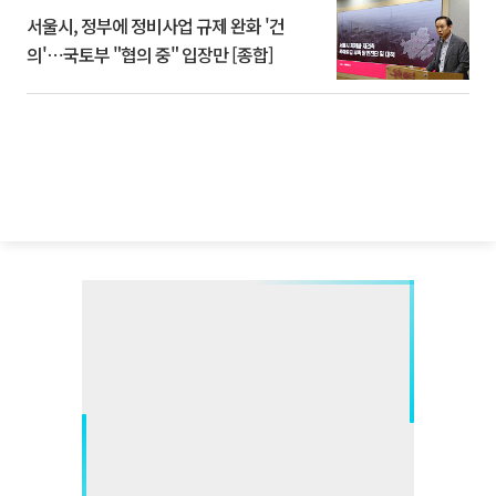
서울시, 정부에 정비사업 규제 완화 '건
의'⋯국토부 "협의 중" 입장만 [종합]