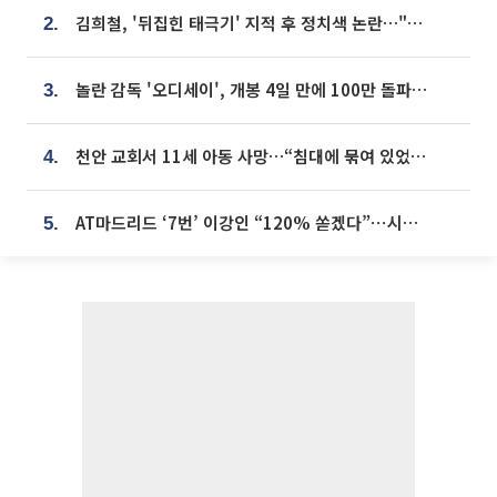
김희철, '뒤집힌 태극기' 지적 후 정치색 논란…"좌우 떠나 우리나라 국기"
2.
놀란 감독 '오디세이', 개봉 4일 만에 100만 돌파⋯'왕사남' 보다 빠르다
3.
천안 교회서 11세 아동 사망…“침대에 묶여 있었다” 진술 확보
4.
AT마드리드 ‘7번’ 이강인 “120% 쏟겠다”⋯시메오네 감독 “필요한 선수”
5.