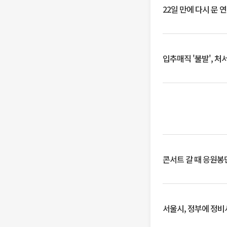
22일 만에 다시 문 
입추매직 '불발', 처
콘서트 갈 때 응원봉만
서울시, 정부에 정비사