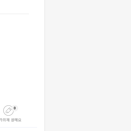
0
가취재 원해요