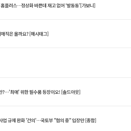
연 홈플러스…정상화 바쁜데 재고 없어 ‘발동동’[가보니]
서매직은 올까요? [해시태그]
?⋯'최애' 위한 필수품 등장이오! [솔드아웃]
업 규제 완화 '건의'⋯국토부 "협의 중" 입장만 [종합]