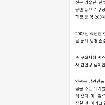
전문 예술단 ‘한빛
공연 등으로 구
학생 등 약 200
2003년 창단한
를 통해 생명 존
또 구화체험 퀴즈
사 컨설팅 캠페인
안광복 강원랜드
림을 주는 계기를
게 됐다”며 “앞
장설 것”이라고 