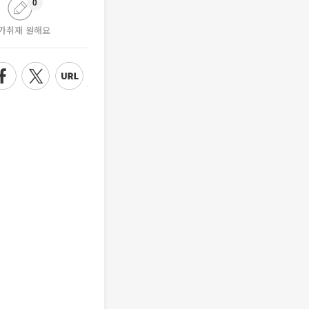
0
가취재 원해요