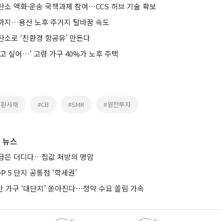
탄소 액화·운송 국책과제 참여…CCS 허브 기술 확보
까지…용산 노후 주거지 탈바꿈 속도
탄소로 ‘친환경 항공유’ 만든다
고 싶어…’ 고령 가구 40%가 노후 주택
전환사채
#CB
#SMR
#원전투자
 뉴스
급은 더디다…집값 처방의 명암
P 5 단지 공통점 ‘학세권’
.3만 가구 ‘대단지’ 쏟아진다⋯청약 수요 쏠림 가속