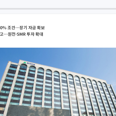
0% 조건⋯장기 자금 확보
고⋯원전·SMR 투자 확대