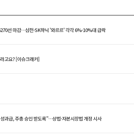
6270선 마감…삼전·SK하닉 '와르르' 각각 6%·10%대 급락
 깨라고요? [이슈크래커]
 성과급, 주총 승인 받도록”…상법·자본시장법 개정 시사