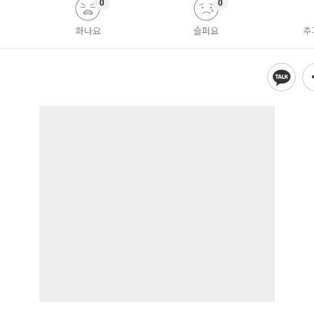
0
0
화나요
슬퍼요
추