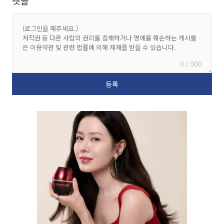
댓글
0 / 300