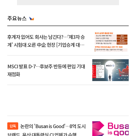
주요뉴스
후계자 없어도 회사는 남긴다?…‘제3자 승
계’ 시험대 오른 中企 현장 [기업승계 대전
환]
MSCI 발표 D-7…후보주 반등에 편입 기대
재점화
논란의 'Busan is Good'…8억 도시
단독
브랜드, 용산 대통령실 CI 업체가 수행