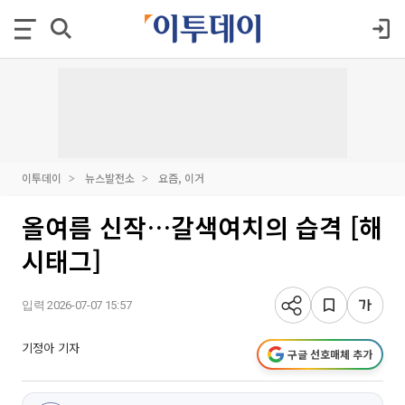
이투데이
뉴스발전소
요즘, 이거
올여름 신작…갈색여치의 습격 [해
시태그]
입력 2026-07-07 15:57
기정아 기자
구글 선호매체 추가