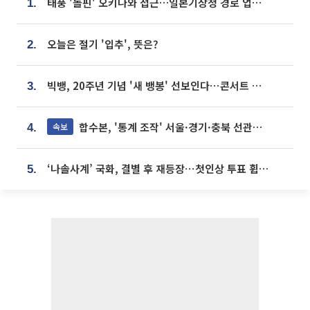
태풍 '돌핀' 오키나와 접근…일본기상청 경로 업데이트
1.
오늘은 절기 '입추', 뜻은?
2.
빅뱅, 20주년 기념 '새 뱅봉' 선보인다⋯콘서트 앞두고 팝업 개최
3.
합수본, '통계 조작' 서울·경기·충북 선관위 등 추가 압수수색
속보
4.
‘나솔사계’ 국화, 결별 후 재등장⋯첫인상 투표 휩쓸고 ‘인기녀’ 등극
5.