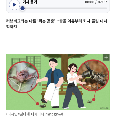
기사 듣기
00:00 / 07:37
러브버그와는 다른 ‘뛰는 곤충’…출몰 이유부터 퇴치·물림 대처
법까지
(디자인=김다애 디자이너 mnbgn@)