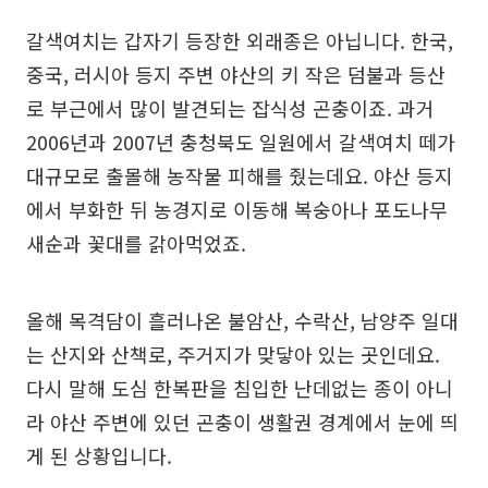
갈색여치는 갑자기 등장한 외래종은 아닙니다. 한국,
중국, 러시아 등지 주변 야산의 키 작은 덤불과 등산
로 부근에서 많이 발견되는 잡식성 곤충이죠. 과거
2006년과 2007년 충청북도 일원에서 갈색여치 떼가
대규모로 출몰해 농작물 피해를 줬는데요. 야산 등지
에서 부화한 뒤 농경지로 이동해 복숭아나 포도나무
새순과 꽃대를 갉아먹었죠.
올해 목격담이 흘러나온 불암산, 수락산, 남양주 일대
는 산지와 산책로, 주거지가 맞닿아 있는 곳인데요.
다시 말해 도심 한복판을 침입한 난데없는 종이 아니
라 야산 주변에 있던 곤충이 생활권 경계에서 눈에 띄
게 된 상황입니다.