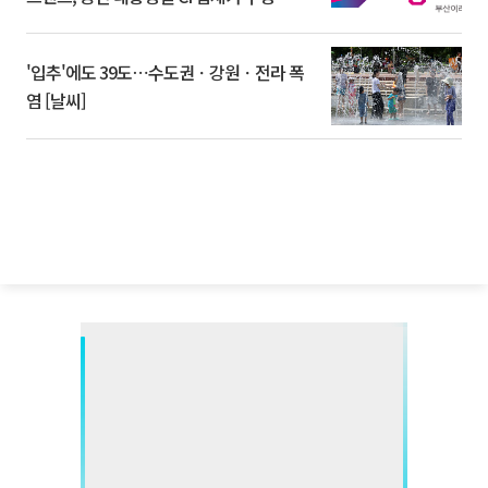
'입추'에도 39도⋯수도권ㆍ강원ㆍ전라 폭
염 [날씨]