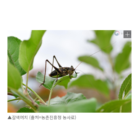
▲갈색여치 (출처=농촌진흥청 농사로)