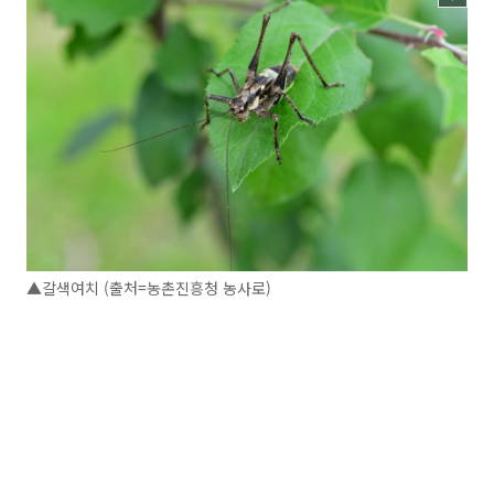
▲갈색여치 (출처=농촌진흥청 농사로)