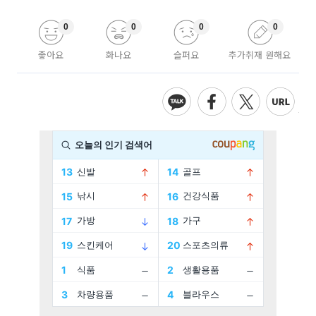
0
0
0
0
좋아요
화나요
슬퍼요
추가취재 원해요