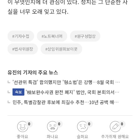
이 무엇인지에 더 관심이 있다. 정치는 그 단순한 사
실을 너무 오래 잊고 있다.
#기자수첩
#노트북너머
#원구성협상
#법사위원장
#상임위원회보이콧
유진의 기자의 주요 뉴스
'선관위 특검' 합의했지만 '형소법'은 강행…8월 국회 '입법 2차전' 예고
'檢보완수사권 완전 폐지' 법안, 국회 본회의서 민주당 주도 통과
속보
민주, 특별감찰관 후보에 최길수 추천…10년 공백 해소 속도
0
0
0
0
좋아요
화나요
슬퍼요
추가취재 원해요