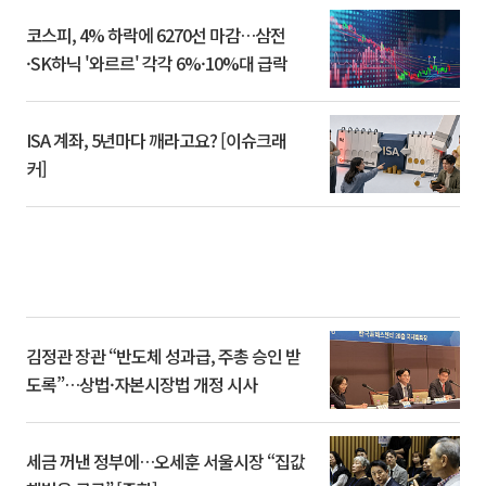
코스피, 4% 하락에 6270선 마감…삼전
·SK하닉 '와르르' 각각 6%·10%대 급락
ISA 계좌, 5년마다 깨라고요? [이슈크래
커]
김정관 장관 “반도체 성과급, 주총 승인 받
도록”…상법·자본시장법 개정 시사
세금 꺼낸 정부에…오세훈 서울시장 “집값