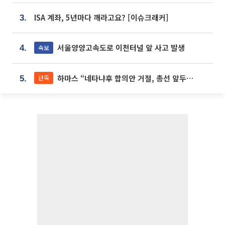
ISA 계좌, 5년마다 깨라고요? [이슈크래커]
3.
서울양양고속도로 이천터널 앞 사고 발생
속보
4.
하마스 “네타냐후 합의안 거절, 총선 앞두고 시간 끌기”
단독
5.