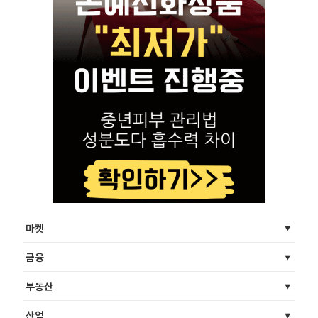
마켓
금융
부동산
산업