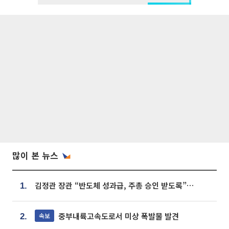
많이 본 뉴스
김정관 장관 “반도체 성과급, 주총 승인 받도록”…상법·자본시장법 개정 시사
1.
중부내륙고속도로서 미상 폭발물 발견
속보
2.