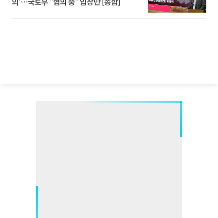
의'⋯국토부 "협의 중" 입장만 [종합]