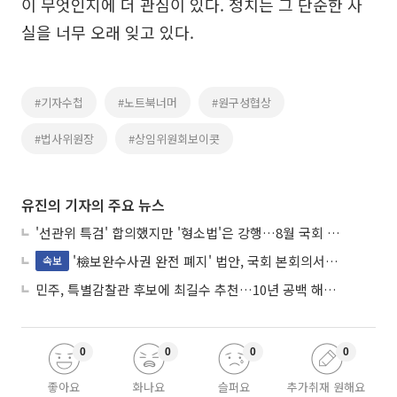
이 무엇인지에 더 관심이 있다. 정치는 그 단순한 사
실을 너무 오래 잊고 있다.
#기자수첩
#노트북너머
#원구성협상
#법사위원장
#상임위원회보이콧
유진의 기자의 주요 뉴스
'선관위 특검' 합의했지만 '형소법'은 강행…8월 국회 '입법 2차전' 예고
'檢보완수사권 완전 폐지' 법안, 국회 본회의서 민주당 주도 통과
속보
민주, 특별감찰관 후보에 최길수 추천…10년 공백 해소 속도
0
0
0
0
좋아요
화나요
슬퍼요
추가취재 원해요