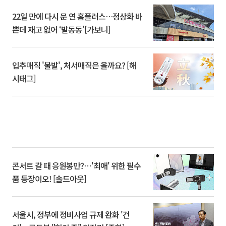
22일 만에 다시 문 연 홈플러스…정상화 바
쁜데 재고 없어 ‘발동동’[가보니]
입추매직 '불발', 처서매직은 올까요? [해
시태그]
콘서트 갈 때 응원봉만?⋯'최애' 위한 필수
품 등장이오! [솔드아웃]
서울시, 정부에 정비사업 규제 완화 '건