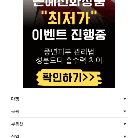
마켓
금융
부동산
산업