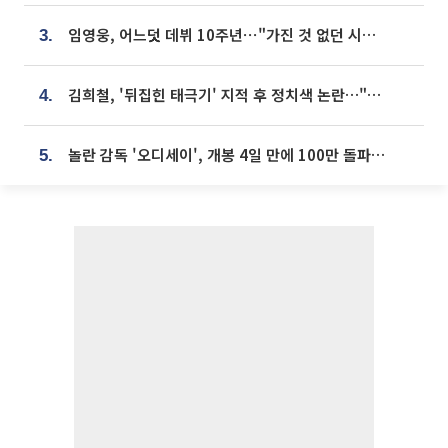
임영웅, 어느덧 데뷔 10주년⋯"가진 것 없던 시절, 내 앞엔 20명의 팬뿐"
3.
김희철, '뒤집힌 태극기' 지적 후 정치색 논란…"좌우 떠나 우리나라 국기"
4.
놀란 감독 '오디세이', 개봉 4일 만에 100만 돌파⋯'왕사남' 보다 빠르다
5.