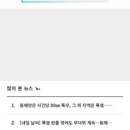
많이 본 뉴스
동해안은 시간당 80㎜ 폭우, 그 외 지역은 폭염…‘극과 극 날씨’
1.
[내일 날씨] 폭염 한풀 꺾여도 무더위 계속⋯동해안 이틀 연속 비
2.