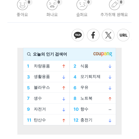
0
0
0
0
좋아요
화나요
슬퍼요
추가취재 원해요