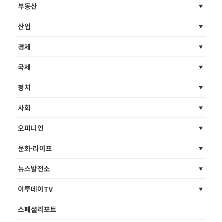
부동산
산업
경제
국제
정치
사회
오피니언
문화·라이프
뉴스발전소
이투데이TV
스페셜리포트