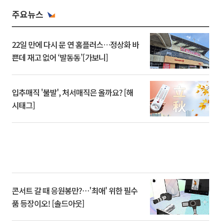
주요뉴스
22일 만에 다시 문 연 홈플러스…정상화 바
쁜데 재고 없어 ‘발동동’[가보니]
입추매직 '불발', 처서매직은 올까요? [해
시태그]
콘서트 갈 때 응원봉만?⋯'최애' 위한 필수
품 등장이오! [솔드아웃]