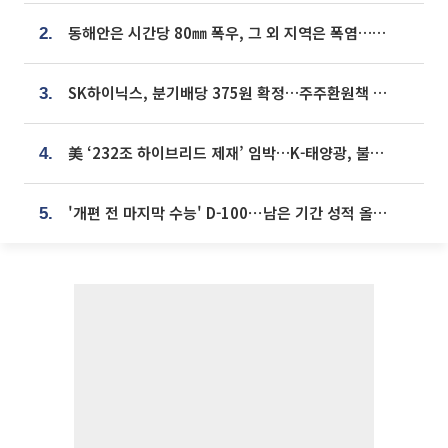
동해안은 시간당 80㎜ 폭우, 그 외 지역은 폭염…‘극과 극 날씨’
2.
SK하이닉스, 분기배당 375원 확정…주주환원책 9월로 앞당겨 발표
3.
美 ‘232조 하이브리드 제재’ 임박…K-태양광, 불확실성 털고 날개 다나
4.
'개편 전 마지막 수능' D-100⋯남은 기간 성적 올릴 전략은
5.