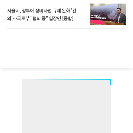
서울시, 정부에 정비사업 규제 완화 '건
의'⋯국토부 "협의 중" 입장만 [종합]