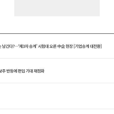
 남긴다?…‘제3자 승계’ 시험대 오른 中企 현장 [기업승계 대전환]
후보주 반등에 편입 기대 재점화