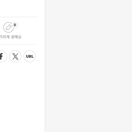
0
가취재 원해요