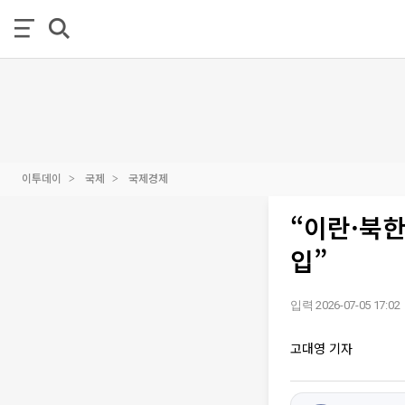
이투데이
국제
국제경제
“이란·북한
입”
입력 2026-07-05 17:02
고대영 기자