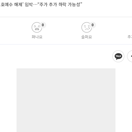
보호예수 해제' 임박⋯“주가 추가 하락 가능성”
0
0
화나요
슬퍼요
추