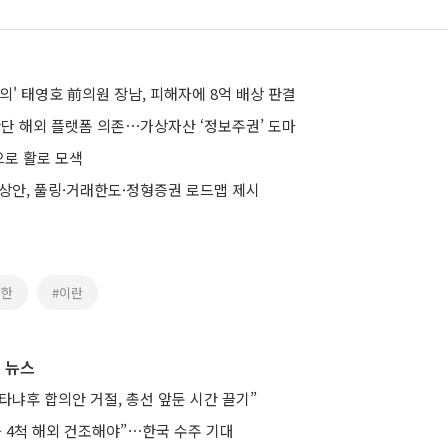
의' 태영호 前의원 장남, 피해자에 8억 배상 판결
 해외 플랫폼 의존⋯가상자산 ‘정보주권’ 도마
로 활로 모색
예상안, 풀링·거래한도·정형증권 로드맵 제시
북한
#이란
 뉴스
타냐후 합의안 거절, 총선 앞둔 시간 끌기”
등 4척 해외 건조해야”⋯한국 수주 기대