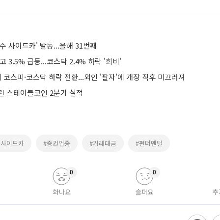
수 사이드카' 발동...올해 31번째
 3.5% 급등...코스닥 2.4% 하락 '희비'
에 코스피·코스닥 하락 전환...외인 '팔자'에 개장 직후 미끄러져
린 스테이블코인 2분기 실적
수사이드카
#증권업종
#거래대금
#펀더멘털
0
0
화나요
슬퍼요
추