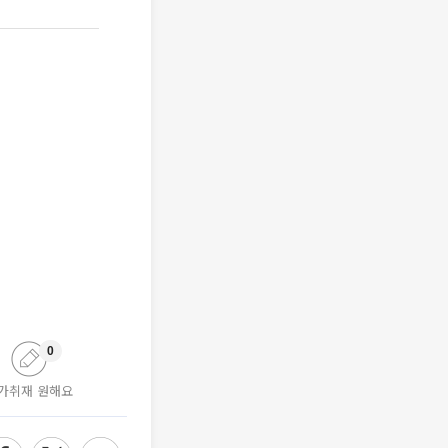
0
가취재 원해요