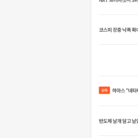
코스피 장중 낙폭 확대에
하마스 “네타
단독
반도체 날개 달고 날