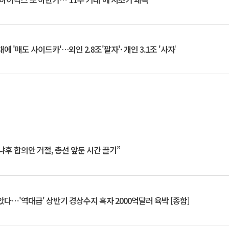
 '매도 사이드카'…외인 2.8조'팔자'· 개인 3.1조 '사자'
냐후 합의안 거절, 총선 앞둔 시간 끌기”
았다⋯'역대급' 상반기 경상수지 흑자 2000억달러 육박 [종합]