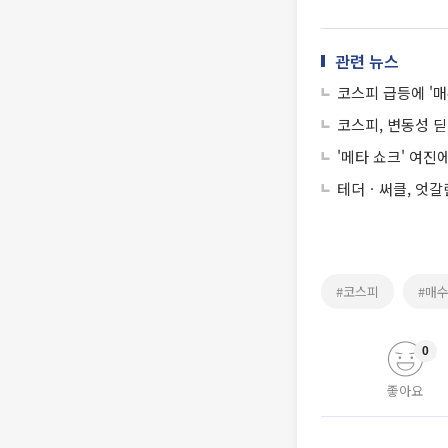
관련 뉴스
코스피 급등에 '매
코스피, 변동성 딛고
'메타 쇼크' 여진
테더ㆍ써클, 엇갈
#코스피
#매
0
좋아요