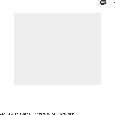
K하이닉스 또 하한가⋯‘11주 거래’에 시초가 왜곡