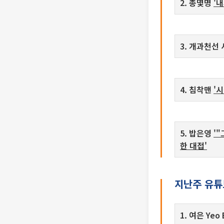
2. 총몇명
'
3. 개과천선
4. 침착맨
'
5. 밥은영
'
한 대접'
지난주 유튜브
1. 여은 Yeo