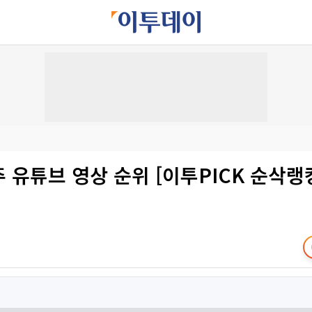
주 유튜브 영상 순위 [이투PICK 순삭랭