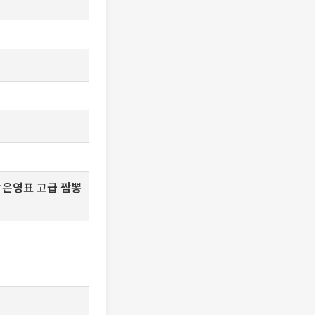
 박은영표 고급 짬뽕