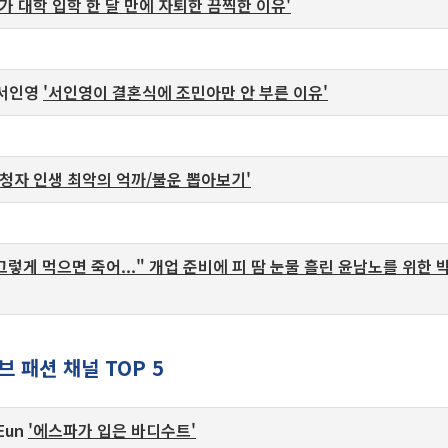
내가 대학 입학 한 달 만에 자퇴한 끔찍한 이유'
 서인영
'서인영이 결혼식에 조민아만 안 부른 이유'
시청자 인생 최악의 억까/불운 뽑아보기'
"그렇게 먹으면 죽어..." 개업 준비에 피 땀 눈물 흘린 윤남노를 위한
 패션 채널 TOP 5
 Eun
'에스파가 입은 바디수트'