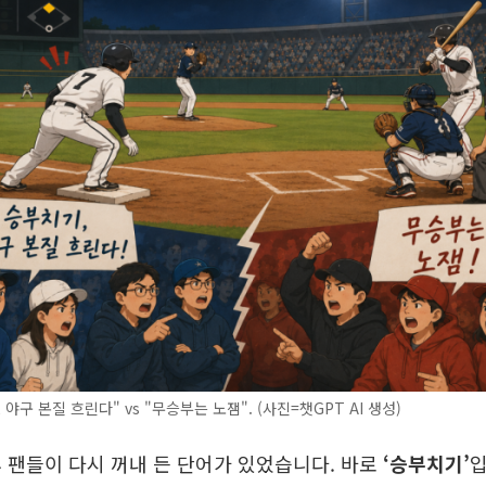
야구 본질 흐린다" vs "무승부는 노잼". (사진=챗GPT AI 생성)
 팬들이 다시 꺼내 든 단어가 있었습니다. 바로
‘승부치기’
입