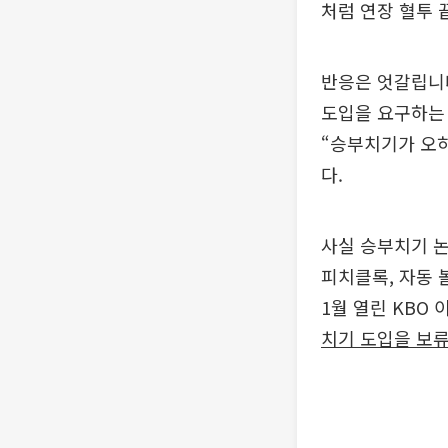
처럼 연장 혈투 
반응은 엇갈립니다
도입을 요구하는 
“승부치기가 오
다.
사실 승부치기 논
피치클록, 자동 
1월 열린 KBO
치기 도입을 보류