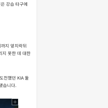
현은 강습 타구에
1회까지 엎치락뒤
리지 못한 데 대한
전했던 KIA 둘
됐습니다.