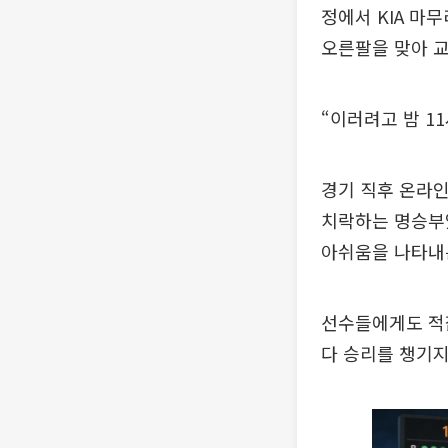
정에서 KIA 마
오른팔을 맞아 
“이러려고 밤 1
경기 직후 온라인
치락하는 명승부였
아쉬움을 나타내
선수들에게도 적잖
다 승리를 챙기지