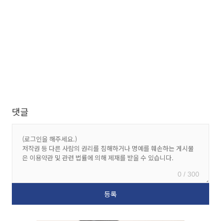
댓글
0 / 300