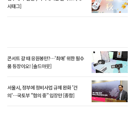
시태그]
콘서트 갈 때 응원봉만?⋯'최애' 위한 필수
품 등장이오! [솔드아웃]
서울시, 정부에 정비사업 규제 완화 '건
의'⋯국토부 "협의 중" 입장만 [종합]