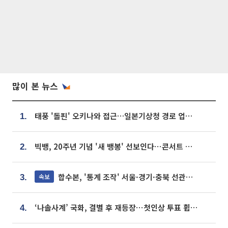
많이 본 뉴스
태풍 '돌핀' 오키나와 접근…일본기상청 경로 업데이트
1.
빅뱅, 20주년 기념 '새 뱅봉' 선보인다⋯콘서트 앞두고 팝업 개최
2.
합수본, '통계 조작' 서울·경기·충북 선관위 등 추가 압수수색
속보
3.
‘나솔사계’ 국화, 결별 후 재등장⋯첫인상 투표 휩쓸고 ‘인기녀’ 등극
4.