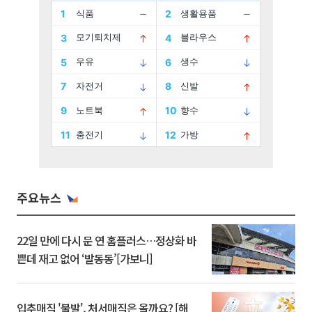
주요뉴스
22일 만에 다시 문 연 홈플러스…정상화 바
쁜데 재고 없어 ‘발동동’[가보니]
입추매직 '불발', 처서매직은 올까요? [해