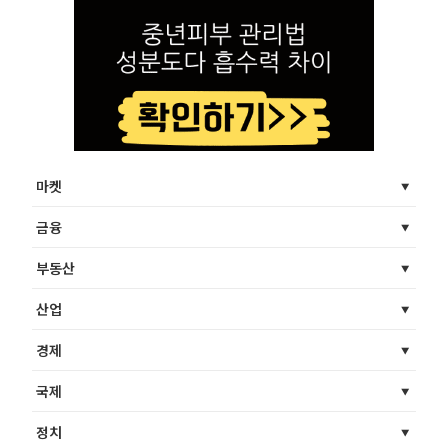
마켓
금융
부동산
산업
경제
국제
정치