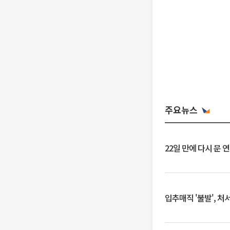
주요뉴스
22일 만에 다시 문 
입추매직 '불발', 처