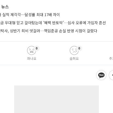
 뉴스
 실적 제각각⋯달성률 최대 17배 차이
금 우대형 믿고 갈아탔는데 ‘혜택 반토막’…심사 오류에 가입자 혼선
신탁사, 상반기 희비 엇갈려…책임준공 손실 반영 시점이 갈랐다
0
0
화나요
슬퍼요
추