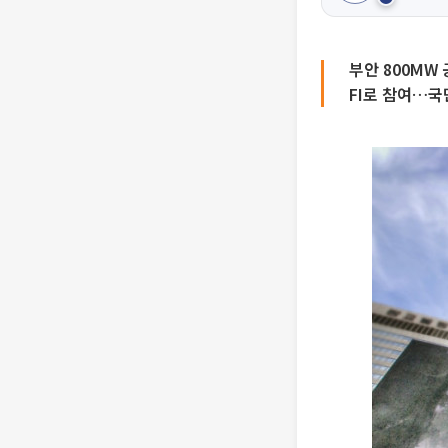
부안 800MW
FI로 참여…국