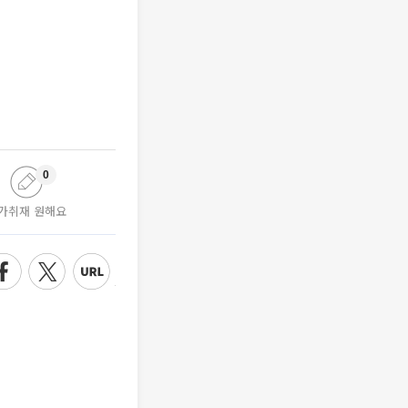
0
가취재 원해요