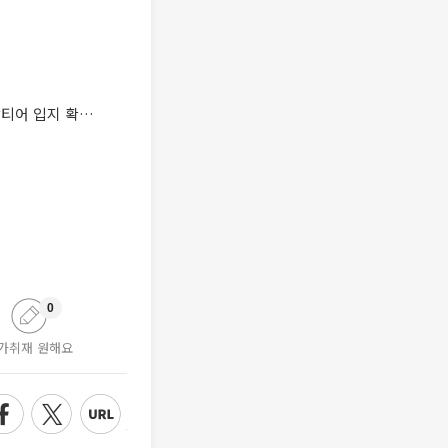
강세일 에스바이오메딕스 대표 “파킨슨병 세포치료제 ‘TED-A9’ 2년 추적 성공…글로벌 탑티어 입지 확보”
0
가취재 원해요