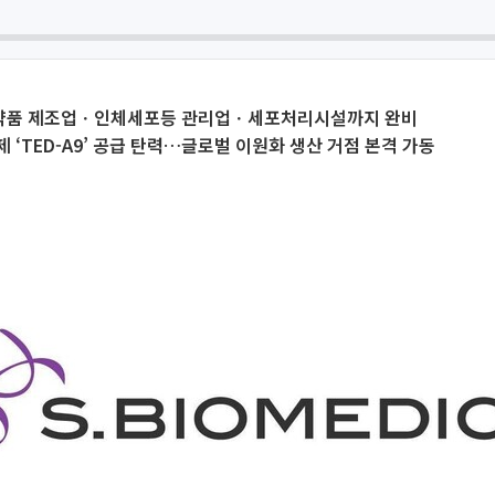
품 제조업ㆍ인체세포등 관리업ㆍ세포처리시설까지 완비
 ‘TED-A9’ 공급 탄력…글로벌 이원화 생산 거점 본격 가동