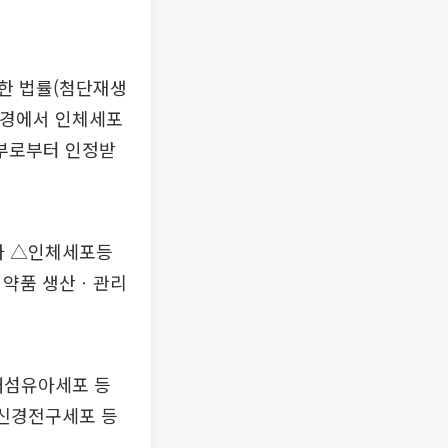
한 법률(첨단재생
환경에서 인체세포
부로부터 인정받
가 △인체세포등
의약품 생산ㆍ관리
래섬유아세포 등
신경전구세포 등