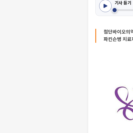
기사 듣기
첨단바이오의약
파킨슨병 치료제