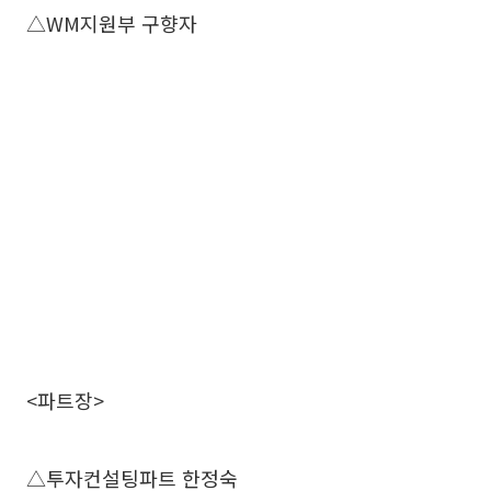
△WM지원부 구향자
<파트장>
△투자컨설팅파트 한정숙