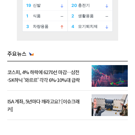
주요뉴스
코스피, 4% 하락에 6270선 마감…삼전
·SK하닉 '와르르' 각각 6%·10%대 급락
ISA 계좌, 5년마다 깨라고요? [이슈크래
커]