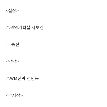
<실장>
△경영기획실 서보건
◇ 승진
<담당>
△WM전략 전인봉
<부서장>