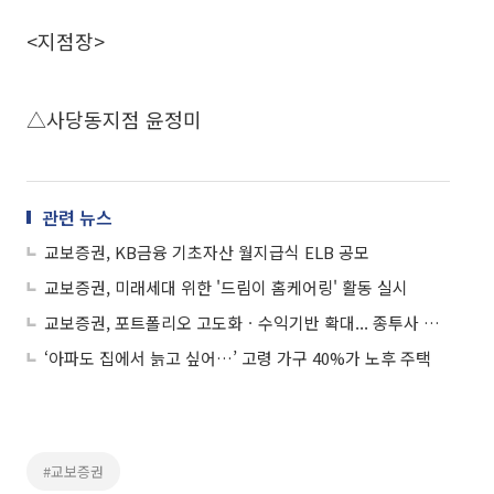
<지점장>
△사당동지점 윤정미
관련 뉴스
교보증권, KB금융 기초자산 월지급식 ELB 공모
교보증권, 미래세대 위한 '드림이 홈케어링' 활동 실시
교보증권, 포트폴리오 고도화ㆍ수익기반 확대... 종투사 진입 총력전 나선다
‘아파도 집에서 늙고 싶어…’ 고령 가구 40%가 노후 주택
#교보증권