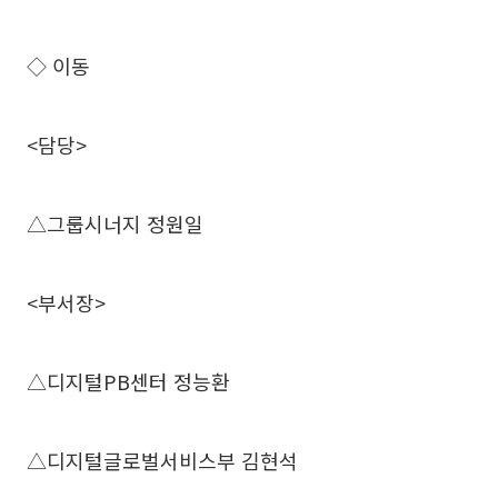
◇ 이동
<담당>
△그룹시너지 정원일
<부서장>
△디지털PB센터 정능환
△디지털글로벌서비스부 김현석