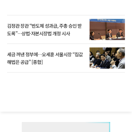
김정관 장관 “반도체 성과급, 주총 승인 받
도록”…상법·자본시장법 개정 시사
세금 꺼낸 정부에…오세훈 서울시장 “집값
해법은 공급” [종합]