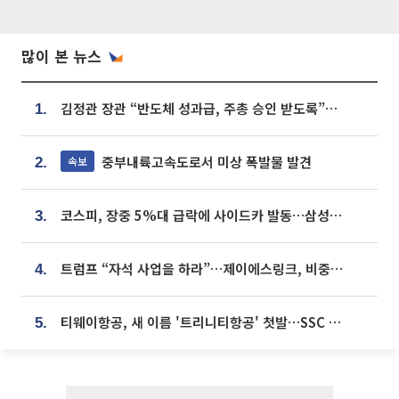
많이 본 뉴스
김정관 장관 “반도체 성과급, 주총 승인 받도록”…상법·자본시장법 개정 시사
1.
중부내륙고속도로서 미상 폭발물 발견
속보
2.
코스피, 장중 5%대 급락에 사이드카 발동…삼성·SK 동반 폭락
3.
트럼프 “자석 사업을 하라”…제이에스링크, 비중국 영구자석 공급망 구축 속도
4.
티웨이항공, 새 이름 '트리니티항공' 첫발…SSC 전략 본격화
5.