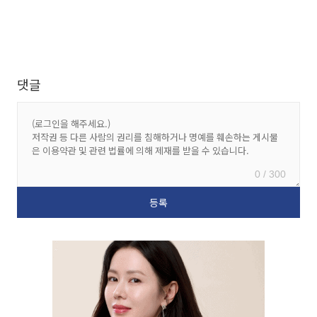
댓글
0 / 300