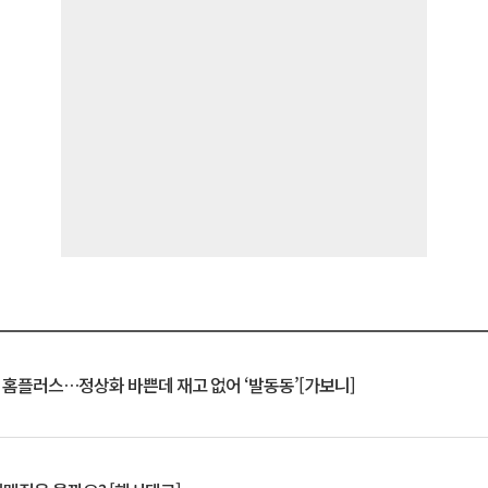
연 홈플러스…정상화 바쁜데 재고 없어 ‘발동동’[가보니]