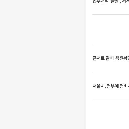
입추매직 '불발', 처
콘서트 갈 때 응원봉만
서울시, 정부에 정비사