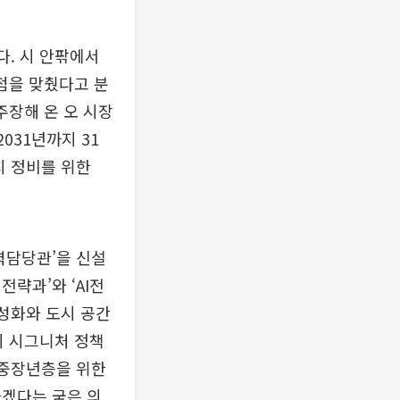
다. 시 안팎에서
초점을 맞췄다고 분
주장해 온 오 시장
031년까지 31
지 정비를 위한
력담당관’을 신설
략과’와 ‘AI전
활성화와 도시 공간
의 시그니처 정책
·중장년층을 위한
하겠다는 굳은 의