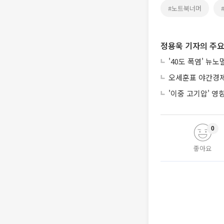
#노트북너머
정용욱 기자의 주요
'40도 폭염' 뉴
오세훈표 야간경제 
'이중 고기압' 영
0
좋아요