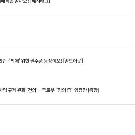
서매직은 올까요? [해시태그]
?⋯'최애' 위한 필수품 등장이오! [솔드아웃]
업 규제 완화 '건의'⋯국토부 "협의 중" 입장만 [종합]