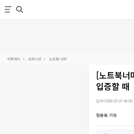
이투데이
오피니언
노트북 너머
[노트북너머
입증할 때
입력 2026-07-01 06:00
정용욱 기자