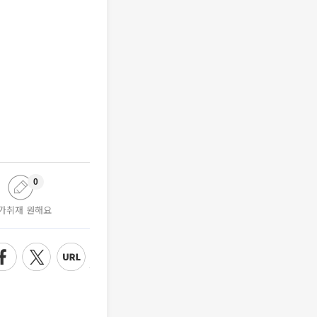
0
가취재 원해요