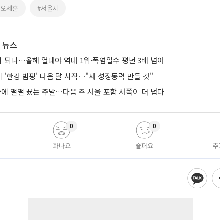
#오세훈
#서울시
 뉴스
노멀 되나…올해 열대야 역대 1위·폭염일수 평년 3배 넘어
'한강 밤핑' 다음 달 시작⋯"새 성장동력 만들 것"
향에 펄펄 끓는 주말…다음 주 서울 포함 서쪽이 더 덥다
0
0
화나요
슬퍼요
추