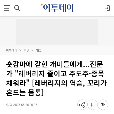
이투데이
마켓
일반
숏감마에 갇힌 개미들에게...전문
가 "레버리지 줄이고 주도주·종목
채워라" [레버리지의 역습, 꼬리가
흔드는 몸통]
입력 2026-06-26 06:05