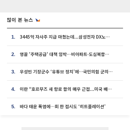
많이 본 뉴스
3445억 자사주 지급 마쳤는데...삼성전자 DX노조, 뒤늦은 '떼쓰기 집회'
1.
영끌 '주택공급' 대책 임박⋯비아파트·도심복합까지 총동원
2.
우성빈 기장군수 ‘유튜브 정치’에…국민의힘 군의원들 집단 반발
3.
이란 “호르무즈 새 항로 합의 매우 근접...미국 배상 먼저”
4.
바다 태운 폭염에…회 한 접시도 ‘히트플레이션’
5.