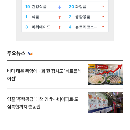
주요뉴스
바다 태운 폭염에…회 한 접시도 ‘히트플레
이션’
영끌 '주택공급' 대책 임박⋯비아파트·도
심복합까지 총동원