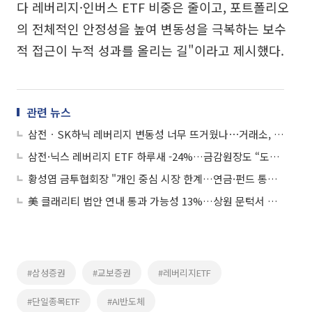
다 레버리지·인버스 ETF 비중은 줄이고, 포트폴리오
의 전체적인 안정성을 높여 변동성을 극복하는 보수
적 접근이 누적 성과를 올리는 길"이라고 제시했다.
관련 뉴스
삼전ㆍSK하닉 레버리지 변동성 너무 뜨거웠나⋯거래소, 개별주식 위클리옵션 상장 연기
삼전·닉스 레버리지 ETF 하루새 -24%…금감원장도 “도입 후회”
황성엽 금투협회장 "개인 중심 시장 한계…연금·펀드 통한 간접투자 확대 필요"
美 클래리티 법안 연내 통과 가능성 13%…상원 문턱서 제동
#삼성증권
#교보증권
#레버리지ETF
#단일종목ETF
#AI반도체