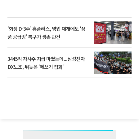
‘회생 D-3주’ 홈플러스, 영업 재개에도 ‘상
품 공급망’ 복구가 생존 관건
3445억 자사주 지급 마쳤는데...삼성전자
DX노조, 뒤늦은 '떼쓰기 집회'