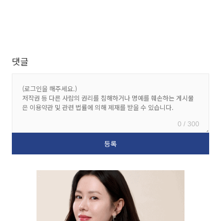
댓글
0 / 300