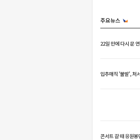
주요뉴스
22일 만에 다시 문 
입추매직 '불발', 처
콘서트 갈 때 응원봉만