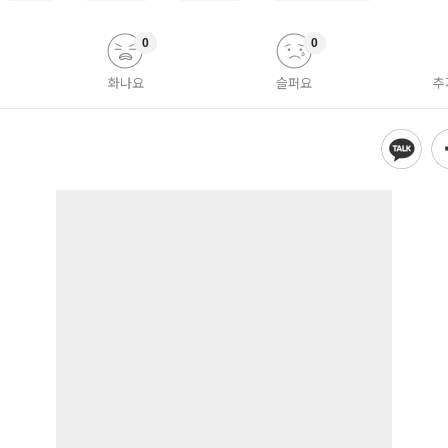
0
0
화나요
슬퍼요
추