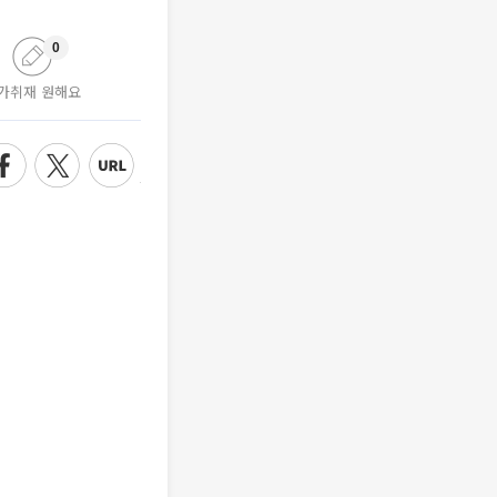
0
가취재 원해요