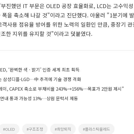
"부진했던 IT 부문은 OLED 공장 효율화로, LCD는 고수익성
 폭을 축소해 나갈 것"이라고 진단했다. 아울러 "1분기에 
고객사용 점유율 방어를 위한 노력의 일환인 만큼, 중장기 
 견조한 지위를 유지할 것"이라고 덧붙였다.
ED, ‘완벽한 색ㆍ밝기’ 인증 세계 최초 획득
는 삼성디플·LGD…中 추격에 기술 경쟁 격화
레이, CAPEX 축소로 부채비율 243%→156%⋯목표가 2만원 제시”
 연내 통과 가능성 13%…상원 문턱서 제동
#OLED
#구조조정
#희망퇴직
#플라스틱올레드