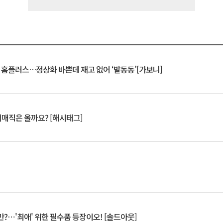
연 홈플러스…정상화 바쁜데 재고 없어 ‘발동동’[가보니]
서매직은 올까요? [해시태그]
?⋯'최애' 위한 필수품 등장이오! [솔드아웃]