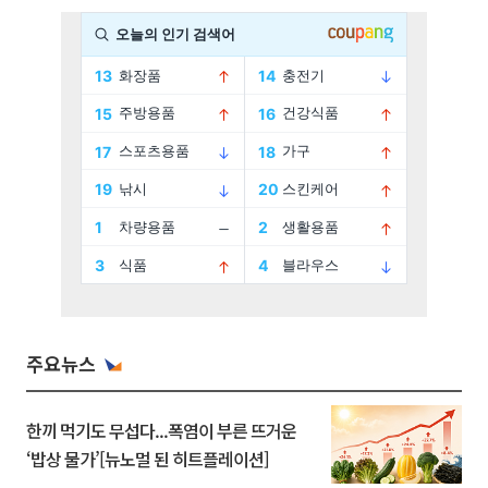
주요뉴스
한끼 먹기도 무섭다...폭염이 부른 뜨거운
‘밥상 물가’[뉴노멀 된 히트플레이션]