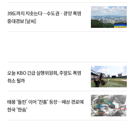
39도까지 치솟는다⋯수도권ㆍ광양 폭염
중대경보 [날씨]
오늘 KBO 긴급 실행위원회, 주말도 폭염
취소 될까
태풍 '돌핀' 이어 '찬홈' 등장…예상 경로에
한국 '한숨'