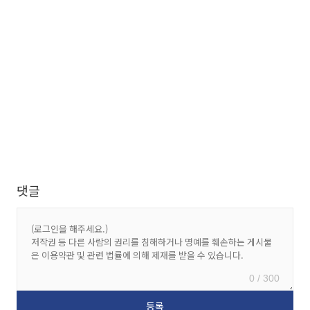
댓글
0 / 300