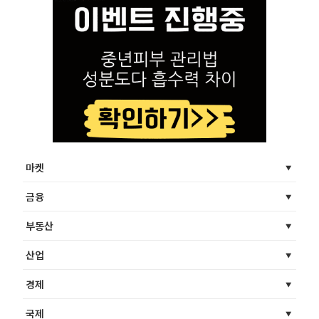
마켓
금융
부동산
산업
경제
국제