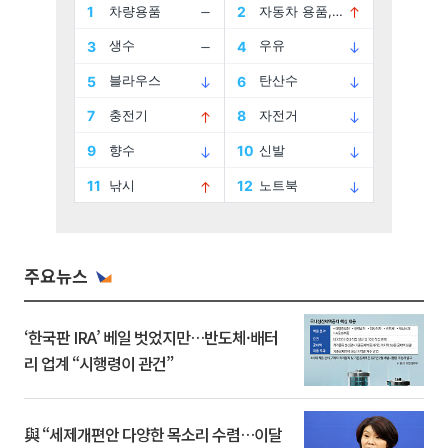
주요뉴스
‘한국판 IRA’ 베일 벗었지만…반도체·배터
리 업계 “시행령이 관건”
與 “세제개편안 다양한 목소리 수렴…이달