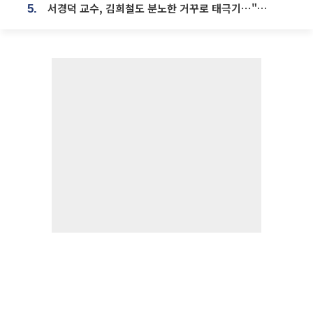
서경덕 교수, 김희철도 분노한 거꾸로 태극기⋯"엉터리는 아냐, 아쉬울 뿐"
5.