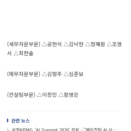
(세무자문부문) △공현석 △김낙현 △정혜원 △조영
서 △최한솔
(재무자문부문) △김형주 △심준보
(컨설팅부문) △이창민 △함영은
관련 뉴스
삼정KPMG, 'AI Summit 2026' 성료…"에이전틱 AI 시대 AX 전략 재정립 필요"