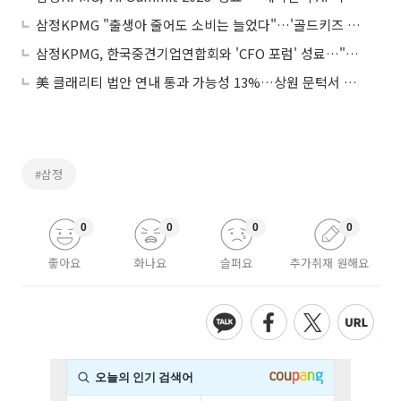
삼정KPMG "출생아 줄어도 소비는 늘었다"…'골드키즈 시대' 키즈 식품 시장 재편
삼정KPMG, 한국중견기업연합회와 'CFO 포럼' 성료…"M&A·리스크 관리 등 논의"
美 클래리티 법안 연내 통과 가능성 13%…상원 문턱서 제동
#삼정
0
0
0
0
좋아요
화나요
슬퍼요
추가취재 원해요