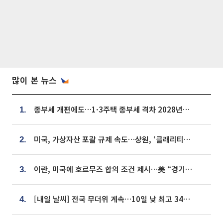
많이 본 뉴스
종부세 개편에도…1·3주택 종부세 격차 2028년부터 확대
1.
미국, 가상자산 포괄 규제 속도…상원, ‘클래리티법’ 9월 절차투표 추진
2.
이란, 미국에 호르무즈 합의 조건 제시…美 “경기 아직 안 끝나” [종합]
3.
[내일 날씨] 전국 무더위 계속…10일 낮 최고 34도 육박
4.