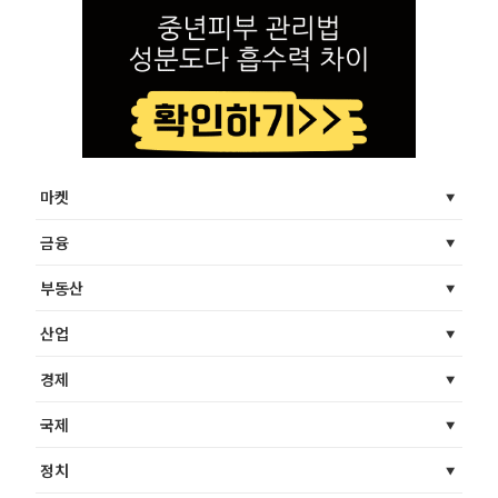
마켓
금융
부동산
산업
경제
국제
정치