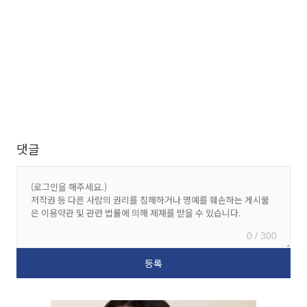
댓글
0 / 300