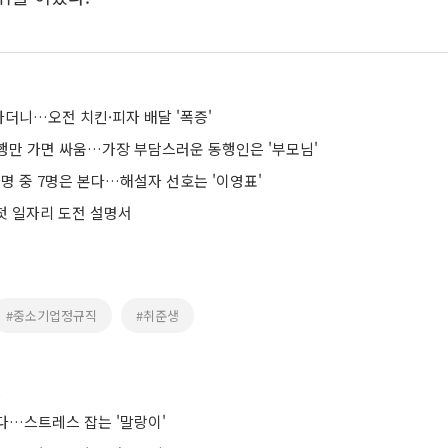
더니…오전 치킨·피자 배달 '폭증'
여행만 가면 싸움…가장 부담스러운 동행인은 '부모님'
0명 중 7명은 본다…해설자 선호는 '이영표'
 첫 일자리 도전 설명서
#중소기업정규직
#취준생
스
다…스트레스 잡는 '말랑이'