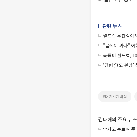
관련 뉴스
월드컵 무관심이라
"음식이 짜다" 
북중미 월드컵, 1
‘경험 無도 환영’
#대기업계약직
김다애의 주요 뉴
만지고 누르며 푼