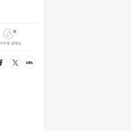
0
가취재 원해요