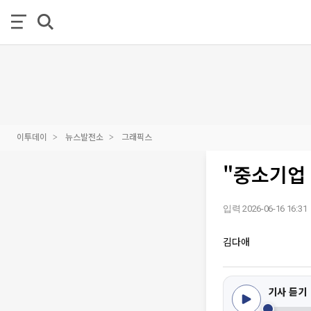
이투데이
뉴스발전소
그래픽스
"중소기업
입력 2026-06-16 16:31
김다애
기사 듣기