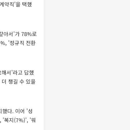
 계약직'을 택했
같아서'가 78%로
%, '정규직 전환
요해서'라고 답했
을 더 챙길 수 있을
지했다. 이어 '성
'복지(7%)', '워