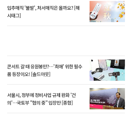
입추매직 '불발', 처서매직은 올까요? [해
시태그]
콘서트 갈 때 응원봉만?⋯'최애' 위한 필수
품 등장이오! [솔드아웃]
서울시, 정부에 정비사업 규제 완화 '건
의'⋯국토부 "협의 중" 입장만 [종합]