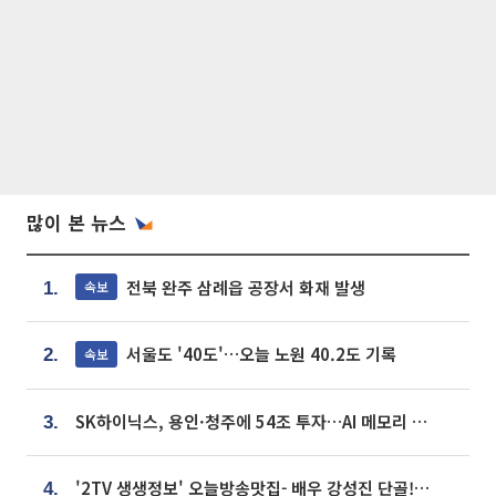
많이 본 뉴스
전북 완주 삼례읍 공장서 화재 발생
속보
1.
서울도 '40도'…오늘 노원 40.2도 기록
속보
2.
SK하이닉스, 용인·청주에 54조 투자…AI 메모리 생산기지 키운다
3.
'2TV 생생정보' 오늘방송맛집- 배우 강성진 단골! 쌀국수ㆍ푸팟퐁 커리 맛집 '블○○○'
4.