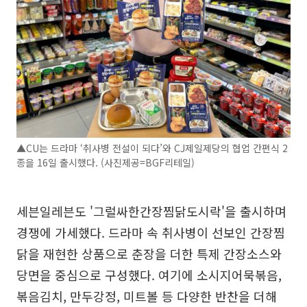
▲CU는 드라마 ‘취사병 전설이 되다’와 CJ제일제당의 협업 간편식 2
종을 16일 출시했다. (사진제공=BGF리테일)
세븐일레븐도 '그럴싸한간장찜닭도시락'을 출시하며
경쟁에 가세했다. 드라마 속 취사병이 선보인 간장찜
닭을 재현한 상품으로 춘장을 더한 특제 간장소스와
당면을 중심으로 구성했다. 여기에 소시지어묵볶음,
볶음김치, 만두강정, 미트볼 등 다양한 반찬을 더해