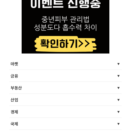
마켓
금융
부동산
산업
경제
국제