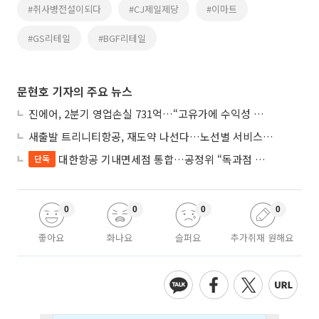
#취사병전설이되다
#CJ제일제당
#이마트
#GS리테일
#BGF리테일
문현호 기자의 주요 뉴스
진에어, 2분기 영업손실 731억…“고유가에 수익성 악화”
새출발 트리니티항공, 재도약 나선다…노선별 서비스 차별화
대한항공 기내면세점 통합…공정위 “독과점 여부 따진다”
단독
0
0
0
0
좋아요
화나요
슬퍼요
추가취재 원해요