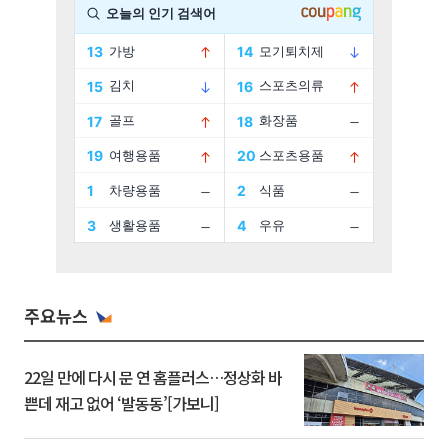
주요뉴스
22일 만에 다시 문 연 홈플러스…정상화 바
쁜데 재고 없어 ‘발동동’[가보니]