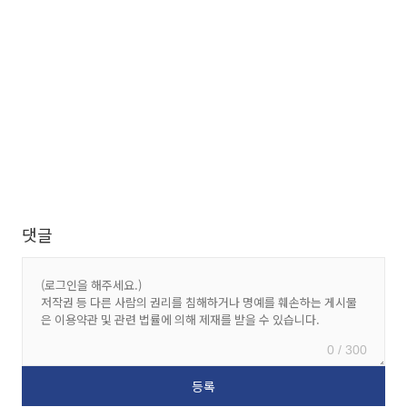
댓글
0 / 300