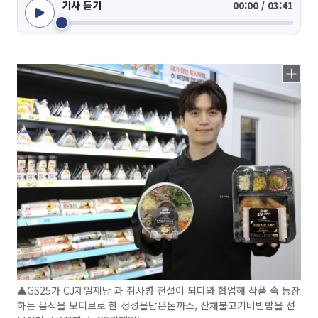
기사 듣기
00:00 / 03:41
▲GS25가 CJ제일제당 과 취사병 전설이 되다와 협업해 작품 속 등장
하는 음식을 모티브로 한 정성을담은돈까스, 산채불고기비빔밥을 선