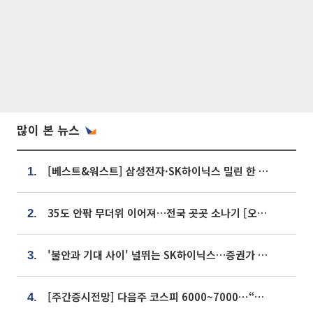
많이 본 뉴스
[베스트&워스트] 삼성전자·SK하이닉스 밀린 한 주…상상인증권은 85% 급등
1.
35도 안팎 무더위 이어져…전국 곳곳 소나기 [오늘 날씨]
2.
'불안과 기대 사이' 널뛰는 SK하이닉스…증권가 "HBM4·LTA 기반 펀터멘털 견고"
3.
[주간증시전망] 다음주 코스피 6000~7000⋯“外人 수급은 정책이 변수”
4.