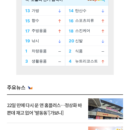
주요뉴스
22일 만에 다시 문 연 홈플러스…정상화 바
쁜데 재고 없어 ‘발동동’[가보니]