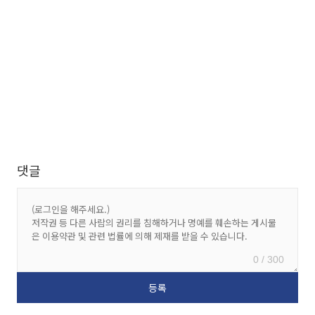
댓글
0 / 300