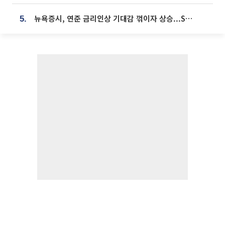
뉴욕증시, 연준 금리인상 기대감 꺾이자 상승...S&P500 사상 최고치 [종합]
5.