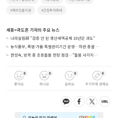
#해외진출지원
#간접투자확대
세종=곽도흔 기자의 주요 뉴스
나라살림硏 "검증 안 된 생산세액공제 10년은 과도"
농식품부, 폭염·가뭄 특별관리기간 운영…차관 총괄 대응체계 격상
한성숙, 방학 중 초등돌봄 현장 점검…"돌봄 사각지대 없애야"
0
0
0
0
좋아요
화나요
슬퍼요
추가취재 원해요