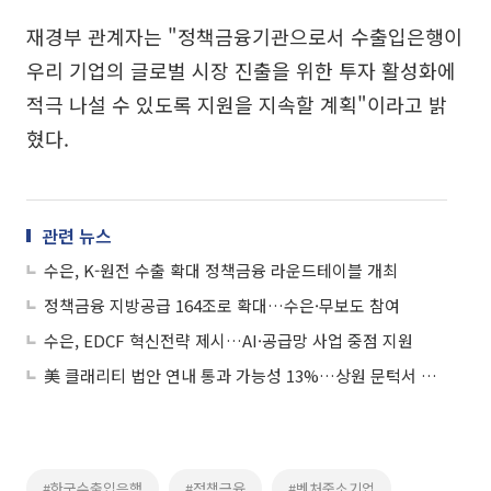
재경부 관계자는 "정책금융기관으로서 수출입은행이
우리 기업의 글로벌 시장 진출을 위한 투자 활성화에
적극 나설 수 있도록 지원을 지속할 계획"이라고 밝
혔다.
관련 뉴스
수은, K-원전 수출 확대 정책금융 라운드테이블 개최
정책금융 지방공급 164조로 확대…수은·무보도 참여
수은, EDCF 혁신전략 제시…AI·공급망 사업 중점 지원
美 클래리티 법안 연내 통과 가능성 13%…상원 문턱서 제동
#한국수출입은행
#정책금융
#벤처중소기업