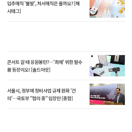
입추매직 '불발', 처서매직은 올까요? [해
시태그]
콘서트 갈 때 응원봉만?⋯'최애' 위한 필수
품 등장이오! [솔드아웃]
서울시, 정부에 정비사업 규제 완화 '건
의'⋯국토부 "협의 중" 입장만 [종합]