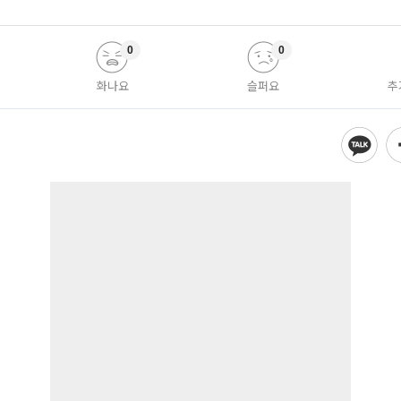
0
0
화나요
슬퍼요
추