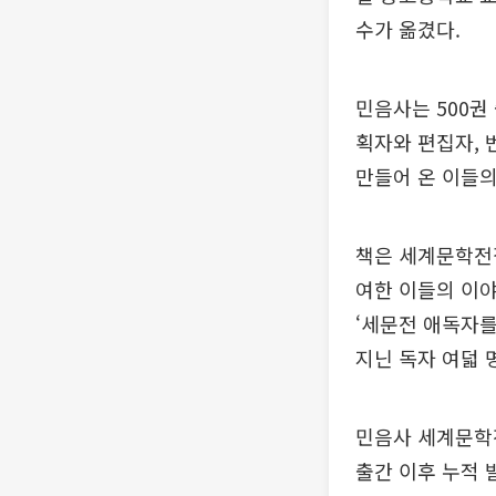
수가 옮겼다.
민음사는 500권
획자와 편집자, 
만들어 온 이들의
책은 세계문학전집
여한 이들의 이야
‘세문전 애독자를
지닌 독자 여덟 
민음사 세계문학전
출간 이후 누적 발