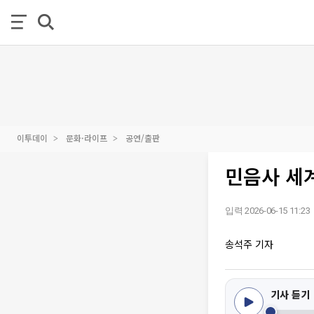
이투데이
문화·라이프
공연/출판
민음사 세계
입력 2026-06-15 11:23
송석주 기자
기사 듣기