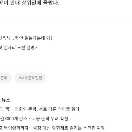
격’이 판매 상위권에 올랐다.
민음사...책 안 읽는다는데 왜?
 첫 일자리 도전 설명서
계문학
#세계문학전집
 뉴스
과 책'…영화와 문학, 서로 다른 언어를 읽다
2만3000개 감소…고용 둔화 우려 확산
축·독립영화까지…극장 대신 영화제로 즐기는 스크린 여행