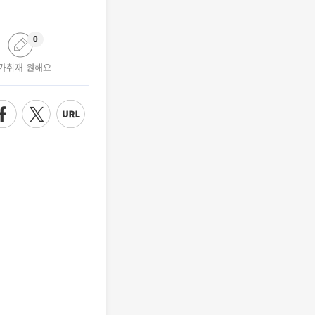
0
가취재 원해요