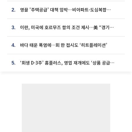
영끌 '주택공급' 대책 임박⋯비아파트·도심복합까지 총동원
2.
이란, 미국에 호르무즈 합의 조건 제시…美 “경기 아직 안 끝나” [종합]
3.
바다 태운 폭염에…회 한 접시도 ‘히트플레이션’
4.
‘회생 D-3주’ 홈플러스, 영업 재개에도 ‘상품 공급망’ 복구가 생존 관건
5.