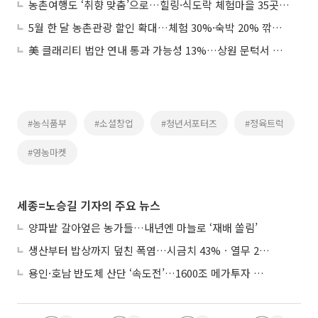
농촌여행도 ‘취향 맞춤’으로…힐링·식도락 체험마을 35곳 선정
5월 한 달 농촌관광 할인 확대…체험 30%·숙박 20% 깎아준다
美 클래리티 법안 연내 통과 가능성 13%…상원 문턱서 제동
#농식품부
#소셜창업
#청년서포터즈
#정육트럭
#영농마켓
세종=노승길 기자의 주요 뉴스
양파밭 갈아엎은 농가들…내년엔 마늘로 ‘재배 쏠림’
생산부터 밥상까지 덮친 폭염…시금치 43%ㆍ열무 28% 급등
용인·호남 반도체 산단 ‘속도전’…1600조 메가투자 이행 총력