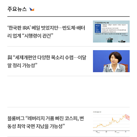
주요뉴스
‘한국판 IRA’ 베일 벗었지만…반도체·배터
리 업계 “시행령이 관건”
與 “세제개편안 다양한 목소리 수렴…이달
말 정리 가능성”
블룸버그 “레버리지 거품 빠진 코스피, 변
동성 최악 국면 지났을 가능성”