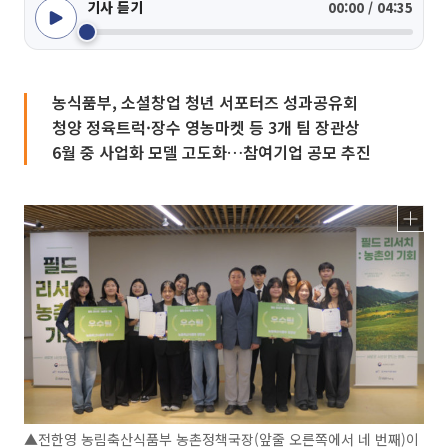
기사 듣기
00:00 / 04:35
농식품부, 소셜창업 청년 서포터즈 성과공유회
청양 정육트럭·장수 영농마켓 등 3개 팀 장관상
6월 중 사업화 모델 고도화…참여기업 공모 추진
▲전한영 농림축산식품부 농촌정책국장(앞줄 오른쪽에서 네 번째)이