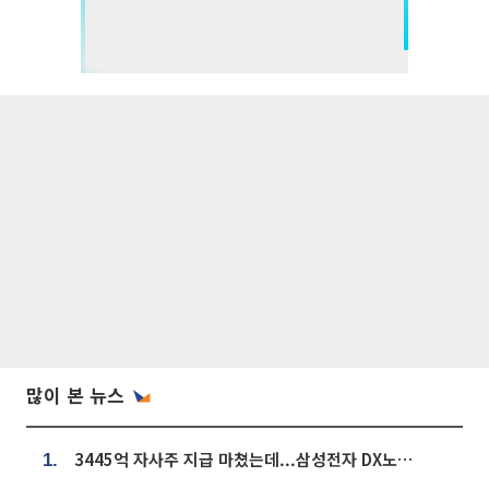
많이 본 뉴스
3445억 자사주 지급 마쳤는데...삼성전자 DX노조, 뒤늦은 '떼쓰기 집회'
1.