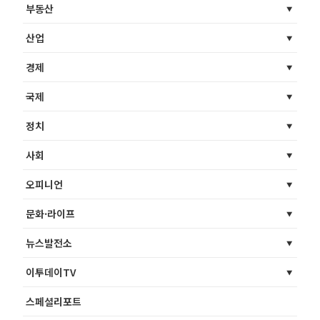
부동산
산업
경제
국제
정치
사회
오피니언
문화·라이프
뉴스발전소
이투데이TV
스페셜리포트