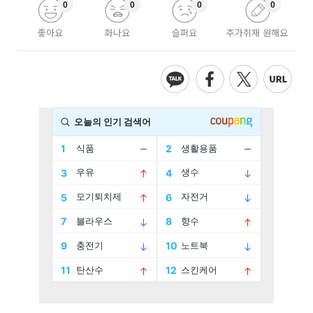
0
0
0
0
좋아요
화나요
슬퍼요
추가취재 원해요