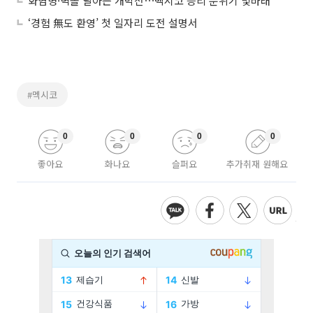
화염병·벽돌 날아든 개막전⋯멕시코 승리 분위기 빛바래
‘경험 無도 환영’ 첫 일자리 도전 설명서
#멕시코
0
0
0
0
좋아요
화나요
슬퍼요
추가취재 원해요