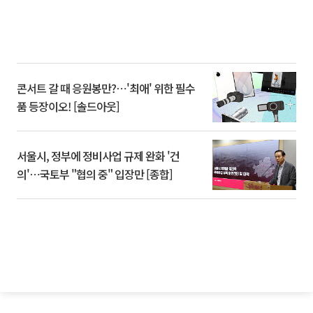
콘서트 갈 때 응원봉만?⋯'최애' 위한 필수
품 등장이오! [솔드아웃]
서울시, 정부에 정비사업 규제 완화 '건
의'⋯국토부 "협의 중" 입장만 [종합]