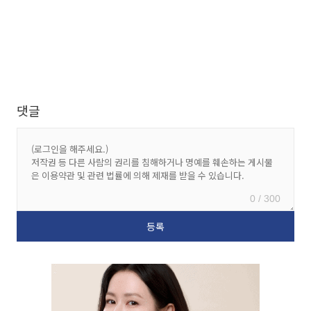
댓글
0 / 300