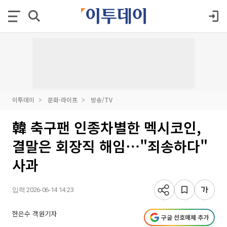
이투데이
문화·라이프
방송/TV
韓 축구팬 인종차별한 멕시코인,
결말은 회장직 해임⋯"죄송하다"
사과
입력 2026-06-14 14:23
한은수 객원기자
구글 선호매체 추가