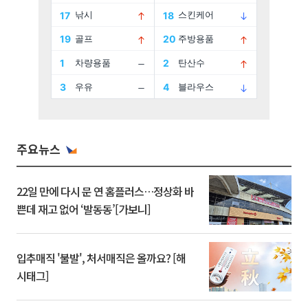
주요뉴스
22일 만에 다시 문 연 홈플러스…정상화 바
쁜데 재고 없어 ‘발동동’[가보니]
입추매직 '불발', 처서매직은 올까요? [해
시태그]