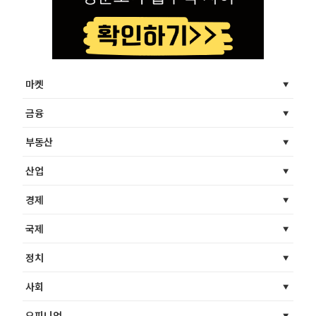
마켓
금융
부동산
산업
경제
국제
정치
사회
오피니언