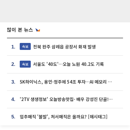
많이 본 뉴스
전북 완주 삼례읍 공장서 화재 발생
속보
1.
서울도 '40도'…오늘 노원 40.2도 기록
속보
2.
SK하이닉스, 용인·청주에 54조 투자…AI 메모리 생산기지 키운다
3.
'2TV 생생정보' 오늘방송맛집- 배우 강성진 단골! 쌀국수ㆍ푸팟퐁 커리 맛집 '블○○○'
4.
입추매직 '불발', 처서매직은 올까요? [해시태그]
5.