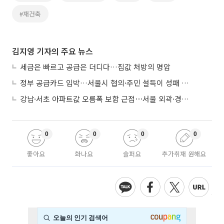
#재건축
김지영 기자의 주요 뉴스
세금은 빠르고 공급은 더디다…집값 처방의 명암
정부 공급카드 임박…서울시 협의·주민 설득이 성패 가른다
강남·서초 아파트값 오름폭 보합 근접⋯서울 외곽·경기 남부 중심 매수세
0
0
0
0
좋아요
화나요
슬퍼요
추가취재 원해요