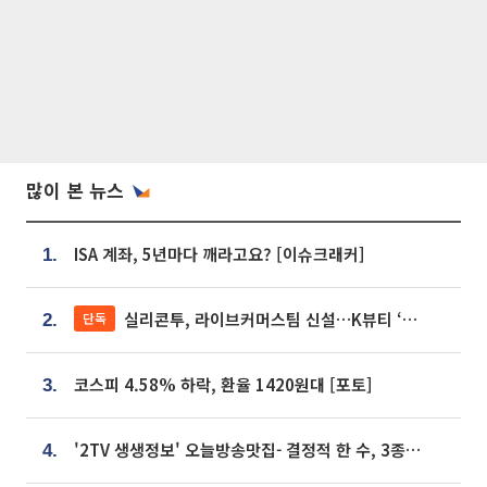
많이 본 뉴스
ISA 계좌, 5년마다 깨라고요? [이슈크래커]
1.
실리콘투, 라이브커머스팀 신설…K뷰티 ‘글로벌 판매망’ 확대[K뷰티 라방戰]
단독
2.
코스피 4.58% 하락, 환율 1420원대 [포토]
3.
'2TV 생생정보' 오늘방송맛집- 결정적 한 수, 3종 메밀면! 메밀 소바 맛집 '의○○○○'
4.