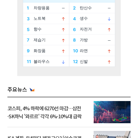
주요뉴스
코스피, 4% 하락에 6270선 마감…삼전
·SK하닉 '와르르' 각각 6%·10%대 급락
ISA 계좌, 5년마다 깨라고요? [이슈크래