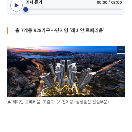
기사 듣기
00:00 / 03:00
총 7개동 928가구⋯단지명 '래미안 르페리움'
▲'래미안 르페리움' 조감도. (사진제공=삼성물산 건설부문)