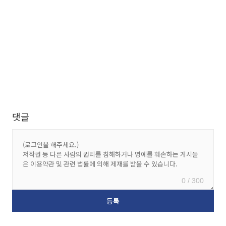
댓글
0 / 300