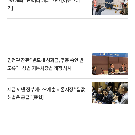
커]
김정관 장관 “반도체 성과급, 주총 승인 받
도록”…상법·자본시장법 개정 시사
세금 꺼낸 정부에…오세훈 서울시장 “집값
해법은 공급” [종합]