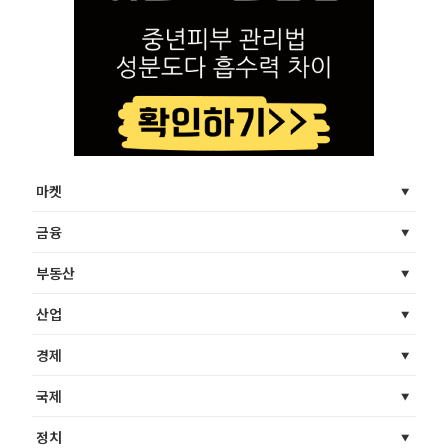
마켓
금융
부동산
산업
경제
국제
정치