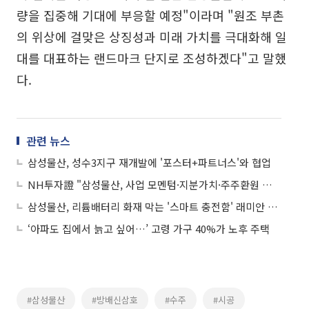
량을 집중해 기대에 부응할 예정"이라며 "원조 부촌
의 위상에 걸맞은 상징성과 미래 가치를 극대화해 일
대를 대표하는 랜드마크 단지로 조성하겠다"고 말했
다.
관련 뉴스
삼성물산, 성수3지구 재개발에 '포스터+파트너스'와 협업
NH투자證 "삼성물산, 사업 모멘텀·지분가치·주주환원 확대…목표가 55만원↑"
삼성물산, 리튬배터리 화재 막는 '스마트 충전함' 래미안 단지에 도입
‘아파도 집에서 늙고 싶어…’ 고령 가구 40%가 노후 주택
#삼성물산
#방배신삼호
#수주
#시공