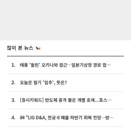
많이 본 뉴스
태풍 '돌핀' 오키나와 접근…일본기상청 경로 업데이트
1.
오늘은 절기 '입추', 뜻은?
2.
[증시키워드] 반도체 충격 뚫은 개별 호재...포스코퓨처엠·에코프로·한화솔루션 '눈길'
3.
iM "LIG D&A, 천궁-II 매출 하반기 회복 전망…방산 톱픽 유지"
4.