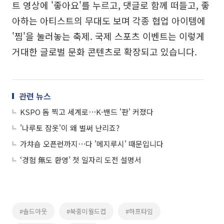
트 영상에 '좋아요'를 누르고, 댓글로 함께 떠들고, 좋
아하는 아티스트의 무대도 보며 각종 협업 아이템에
'찜'을 눌러놓는 축제. 국제 스포츠 이벤트는 이렇게
거대한 글로벌 문화 콘텐츠로 확장되고 있습니다.
관련 뉴스
KSPO 돔 찍고 세계로⋯K-밴드 '판' 커졌다
'나루토 잠옷'이 왜 벌써 난리죠?
가챠숍 오픈런까지⋯다 '메지루시' 때문입니다
‘경험 無도 환영’ 첫 일자리 도전 설명서
#솔드아웃
#북중미월드컵
#하프타임