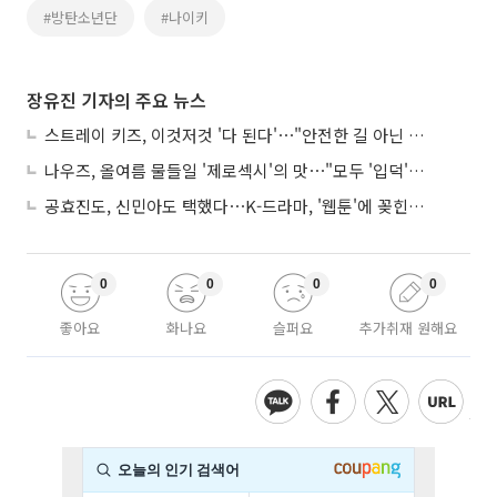
#방탄소년단
#나이키
장유진 기자의 주요 뉴스
스트레이 키즈, 이것저것 '다 된다'⋯"안전한 길 아닌 도전이 재밌어"
나우즈, 올여름 물들일 '제로섹시'의 맛⋯"모두 '입덕'시킬 것"
공효진도, 신민아도 택했다⋯K-드라마, '웹툰'에 꽂힌 이유
0
0
0
0
좋아요
화나요
슬퍼요
추가취재 원해요