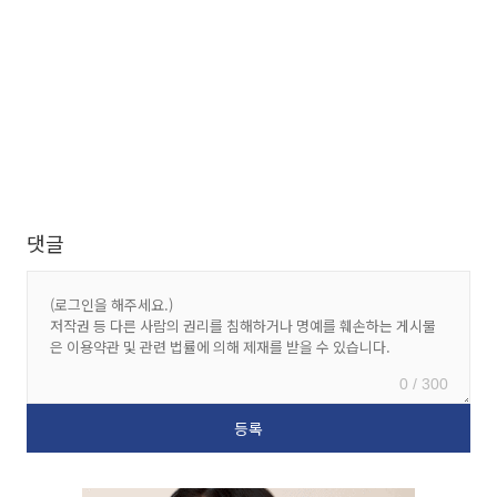
댓글
0 / 300