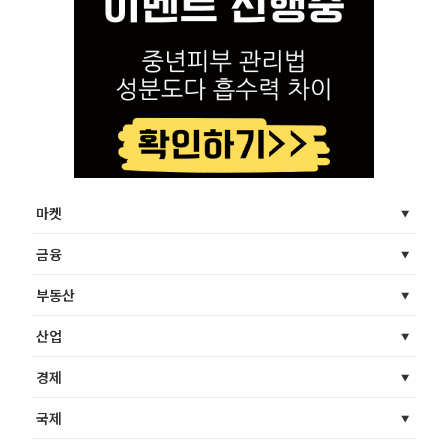
마켓
금융
부동산
산업
경제
국제