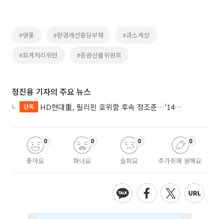
#영풍
#환경개선충당부채
#과소계상
#회계처리위반
#증권선물위원회
정진용 기자의 주요 뉴스
HD현대重, 필리핀 호위함 후속 정조준…‘14척+α’ 싹쓸이 노린다
단독
0
0
0
0
좋아요
화나요
슬퍼요
추가취재 원해요