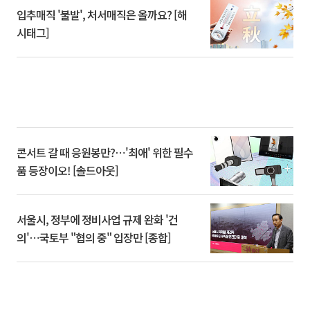
입추매직 '불발', 처서매직은 올까요? [해
시태그]
콘서트 갈 때 응원봉만?⋯'최애' 위한 필수
품 등장이오! [솔드아웃]
서울시, 정부에 정비사업 규제 완화 '건
의'⋯국토부 "협의 중" 입장만 [종합]