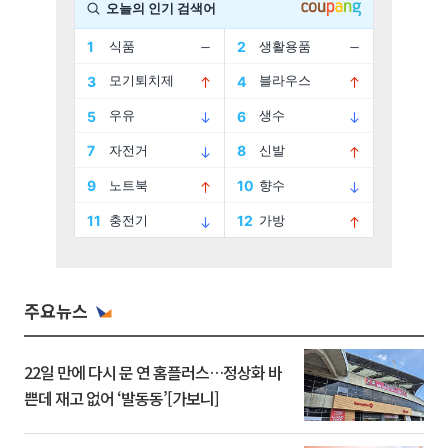
주요뉴스
22일 만에 다시 문 연 홈플러스…정상화 바
쁜데 재고 없어 ‘발동동’[가보니]