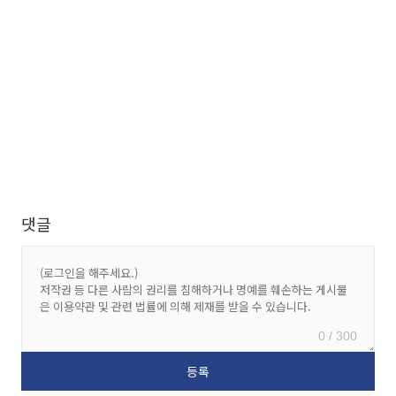
댓글
0 / 300