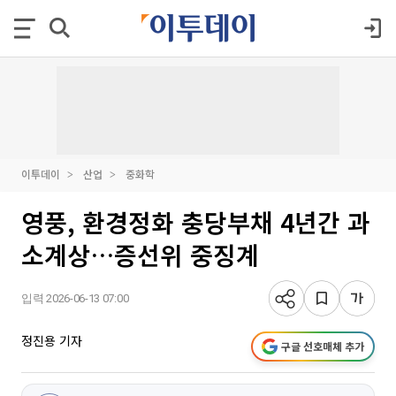
이투데이
산업
중화학
영풍, 환경정화 충당부채 4년간 과
소계상…증선위 중징계
입력 2026-06-13 07:00
정진용 기자
구글 선호매체 추가