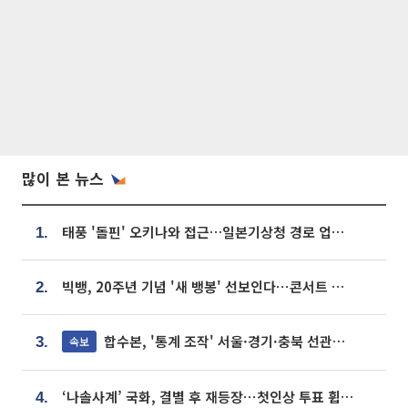
많이 본 뉴스
태풍 '돌핀' 오키나와 접근…일본기상청 경로 업데이트
1.
빅뱅, 20주년 기념 '새 뱅봉' 선보인다⋯콘서트 앞두고 팝업 개최
2.
합수본, '통계 조작' 서울·경기·충북 선관위 등 추가 압수수색
속보
3.
‘나솔사계’ 국화, 결별 후 재등장⋯첫인상 투표 휩쓸고 ‘인기녀’ 등극
4.