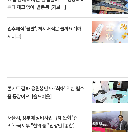
쁜데 재고 없어 ‘발동동’[가보니]
입추매직 '불발', 처서매직은 올까요? [해
시태그]
콘서트 갈 때 응원봉만?⋯'최애' 위한 필수
품 등장이오! [솔드아웃]
서울시, 정부에 정비사업 규제 완화 '건
의'⋯국토부 "협의 중" 입장만 [종합]