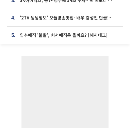
SK하이닉스, 용인·청주에 54조 투자…AI 메모리 생산기지 키운다
3.
'2TV 생생정보' 오늘방송맛집- 배우 강성진 단골! 쌀국수ㆍ푸팟퐁 커리 맛집 '블○○○'
4.
입추매직 '불발', 처서매직은 올까요? [해시태그]
5.