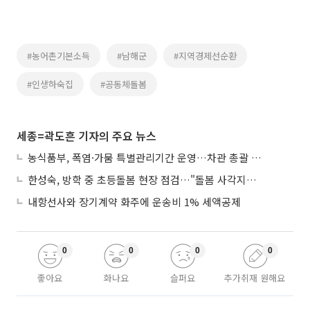
#농어촌기본소득
#남해군
#지역경제선순환
#인생하숙집
#공동체돌봄
세종=곽도흔 기자의 주요 뉴스
농식품부, 폭염·가뭄 특별관리기간 운영…차관 총괄 대응체계 격상
한성숙, 방학 중 초등돌봄 현장 점검…"돌봄 사각지대 없애야"
내항선사와 장기계약 화주에 운송비 1% 세액공제
0
0
0
0
좋아요
화나요
슬퍼요
추가취재 원해요