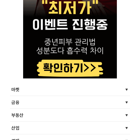
마켓
금융
부동산
산업