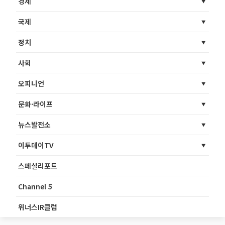
경제
국제
정치
사회
오피니언
문화·라이프
뉴스발전소
이투데이TV
스페셜리포트
Channel 5
위너스IR클럽