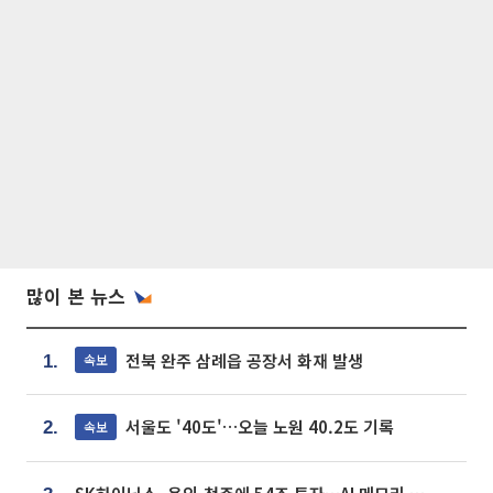
많이 본 뉴스
전북 완주 삼례읍 공장서 화재 발생
속보
1.
서울도 '40도'…오늘 노원 40.2도 기록
속보
2.