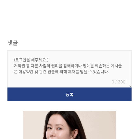
댓글
0 / 300