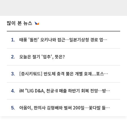
많이 본 뉴스
태풍 '돌핀' 오키나와 접근…일본기상청 경로 업데이트
1.
오늘은 절기 '입추', 뜻은?
2.
[증시키워드] 반도체 충격 뚫은 개별 호재...포스코퓨처엠·에코프로·한화솔루션 '눈길'
3.
iM "LIG D&A, 천궁-II 매출 하반기 회복 전망…방산 톱픽 유지"
4.
아옳이, 한의사 김형배와 벌써 200일⋯꽃다발 들고 "프러포즈 아냐"
5.