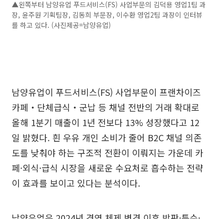
▲왼쪽부터 남양유업 푸드서비스(FS) 사업부문의 김덕용 영업1팀 과
장, 윤주원 기획팀장, 김동희 부문장, 이수환 영업2팀 과장이 인터뷰
를 하고 있다. (사진제공=남양유업)
남양유업이 푸드서비스(FS) 사업부문이 프랜차이즈
카페‧단체급식‧군납 등 채널 전반의 거래 확대로
올해 1분기 매출이 1년 전보다 13% 성장했다고 12
일 밝혔다. 흰 우유 개인 소비가 줄어 B2C 채널 의존
도를 낮춰야 하는 구조적 전환이 이뤄지는 가운데 카
페·외식·급식 시장을 새로운 수요처로 흡수하는 전략
이 효과를 보이고 있다는 분석이다.
남양유업은 2024년 경영 체제 변경 이후 방판·특수·