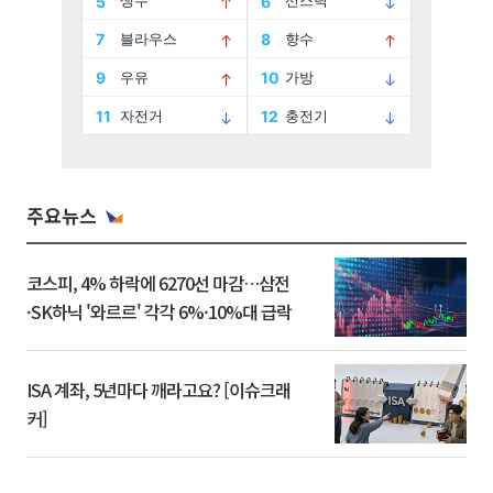
주요뉴스
코스피, 4% 하락에 6270선 마감…삼전
·SK하닉 '와르르' 각각 6%·10%대 급락
ISA 계좌, 5년마다 깨라고요? [이슈크래
커]