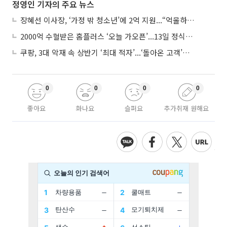
정영인 기자의 주요 뉴스
장혜선 이사장, ‘가정 밖 청소년’에 2억 지원...“억울하고 아파도 단단해지길”
2000억 수혈받은 홈플러스 ‘오늘 가오픈’...13일 정식 개장 시험대
쿠팡, 3대 악재 속 상반기 ‘최대 적자’...‘돌아온 고객’에 수익성 반등 주목
0
0
0
0
좋아요
화나요
슬퍼요
추가취재 원해요