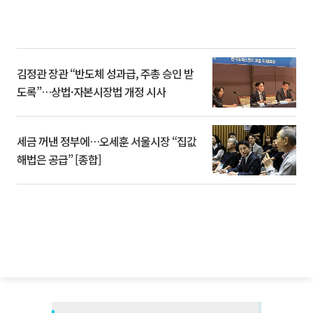
김정관 장관 “반도체 성과급, 주총 승인 받
도록”…상법·자본시장법 개정 시사
세금 꺼낸 정부에…오세훈 서울시장 “집값
해법은 공급” [종합]