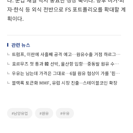
자·한식 등 외식 전반으로 FS 포트폴리오를 확대할 계
획이다.
관련 뉴스
트럼프, 이란에 사흘째 공격 예고…원유수출 거점 하르그섬 점령 위협
호르무즈 첫 통과 韓 선박, 울산항 입항…중동발 원유 수송 '분수령’
우유는 남는데 가격은 그대로…6월 원유 협상이 가를 ‘흰우유 딜레마’
블랙록 토큰화 MMF, 유럽 시장 진출∙∙∙스테이블코인 확장
#남양유업
#원유
#우유