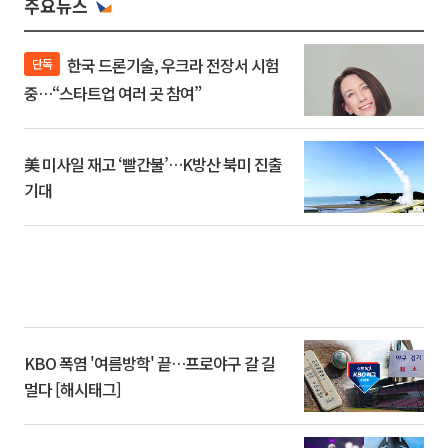
주요뉴스
한국 드론기술, 우크라 전장서 시험
단독
중…“스타트업 여러 곳 참여”
美 미사일 재고 ‘빨간불’…K방산 북미 진출
기대
KBO 폭염 '여름방학' 끝…프로야구 갈 길
멀다 [해시태그]