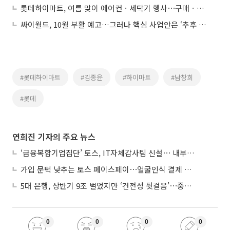
롯데하이마트, 여름 맞이 에어컨ㆍ세탁기 행사⋯구매ㆍ청소 혜택 묶어
싸이월드, 10월 부활 예고…그러나 핵심 사업안은 ‘추후 공개’
#롯데하이마트
#김종윤
#하이마트
#남창희
#롯데
연희진 기자의 주요 뉴스
‘금융복합기업집단’ 토스, IT자체감사팀 신설⋯ 내부통제 강화
가입 문턱 낮추는 토스 페이스페이⋯얼굴인식 결제 확산 속도낸다
5대 은행, 상반기 9조 벌었지만 ‘건전성 뒷걸음’⋯중기대출 문턱 높아지나
0
0
0
0