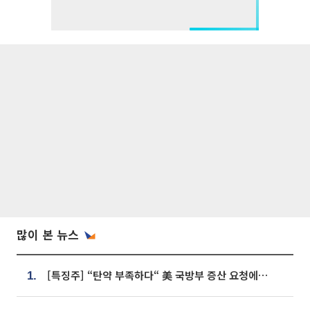
많이 본 뉴스
[특징주] “탄약 부족하다“ 美 국방부 증산 요청에⋯국내 방산주 급등세
1.