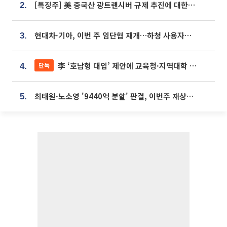
[특징주] 美 중국산 광트랜시버 규제 추진에 대한광통신 등 광통신株 강세
2.
현대차·기아, 이번 주 임단협 재개…하청 사용자성 재심도 ‘변수’
3.
李 ‘호남형 대입’ 제안에 교육청·지역대학 서·논술형 입시 연계 '착수'
단독
4.
최태원·노소영 '9440억 분할' 판결, 이번주 재상고 여부 주목
5.