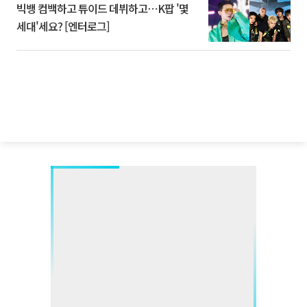
빅뱅 컴백하고 튜이드 데뷔하고⋯K팝 '몇
세대'세요? [엔터로그]