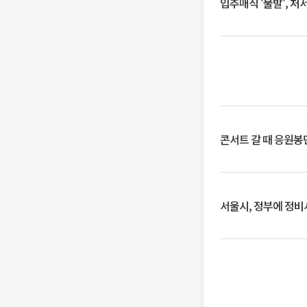
입추매직 '불발', 처
콘서트 갈 때 응원봉만
서울시, 정부에 정비사