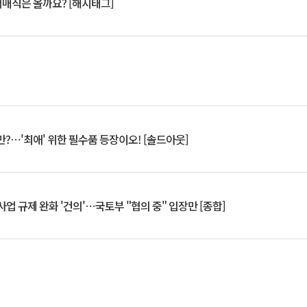
서매직은 올까요? [해시태그]
?⋯'최애' 위한 필수품 등장이오! [솔드아웃]
업 규제 완화 '건의'⋯국토부 "협의 중" 입장만 [종합]