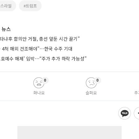
이스라엘
#트럼프
 뉴스
타냐후 합의안 거절, 총선 앞둔 시간 끌기”
등 4척 해외 건조해야”⋯한국 수주 기대
보호예수 해제' 임박⋯“주가 추가 하락 가능성”
0
0
화나요
슬퍼요
추