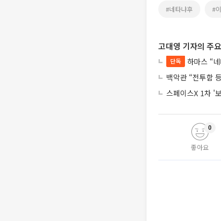
#네타냐후
#
고대영 기자의 주요
하마스 “네
단독
백악관 “전투함 
스페이스X 1차 '
0
좋아요