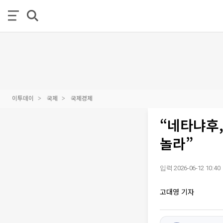
이투데이
국제
국제경제
“네타냐후,
놀라”
입력 2026-06-12 10:40
고대영 기자