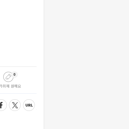
0
가취재 원해요