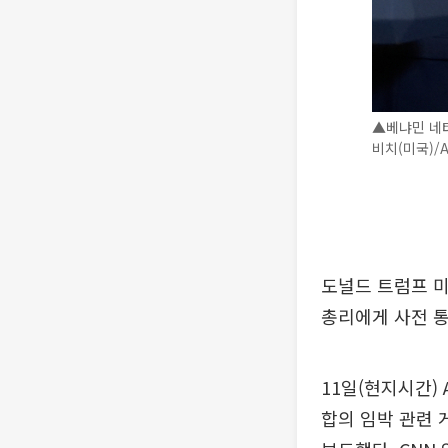
▲베냐민 네타
비치(미국)/
도널드 트럼프 미
총리에게 사전 
11일(현지시간)
합의 임박 관련 