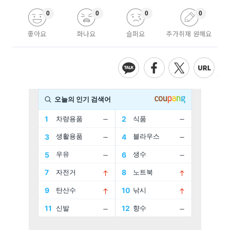
0
0
0
0
좋아요
화나요
슬퍼요
추가취재 원해요