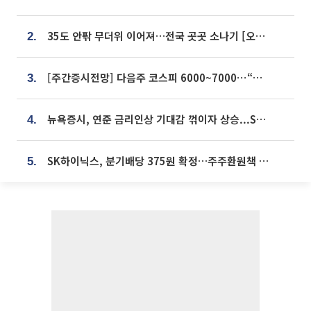
35도 안팎 무더위 이어져…전국 곳곳 소나기 [오늘 날씨]
2.
[주간증시전망] 다음주 코스피 6000~7000⋯“外人 수급은 정책이 변수”
3.
뉴욕증시, 연준 금리인상 기대감 꺾이자 상승...S&P500 사상 최고치 [종합]
4.
SK하이닉스, 분기배당 375원 확정…주주환원책 9월로 앞당겨 발표
5.