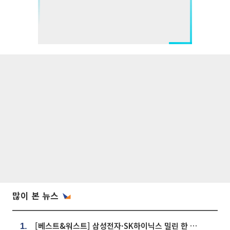
많이 본 뉴스
[베스트&워스트] 삼성전자·SK하이닉스 밀린 한 주…상상인증권은 85% 급등
1.