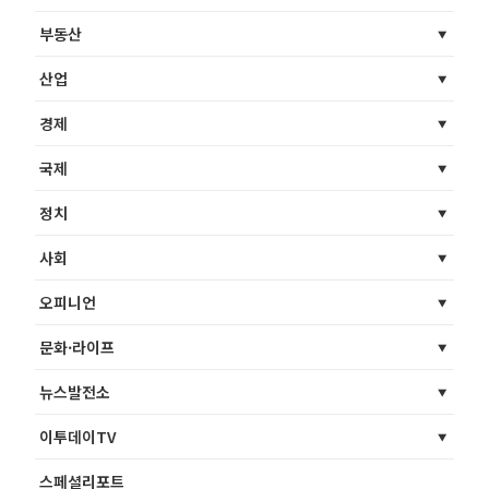
부동산
산업
경제
국제
정치
사회
오피니언
문화·라이프
뉴스발전소
이투데이TV
스페셜리포트