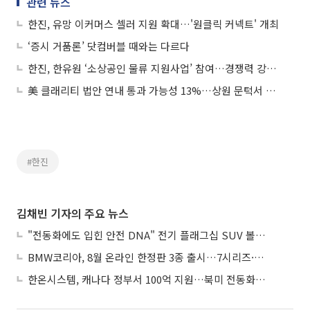
관련 뉴스
한진, 유망 이커머스 셀러 지원 확대…'원클릭 커넥트' 개최
‘증시 거품론’ 닷컴버블 때와는 다르다
한진, 한유원 ‘소상공인 물류 지원사업’ 참여…경쟁력 강화 돕는다
美 클래리티 법안 연내 통과 가능성 13%…상원 문턱서 제동
#한진
김채빈 기자의 주요 뉴스
"전동화에도 입힌 안전 DNA" 전기 플래그십 SUV 볼보 'EX90'
BMW코리아, 8월 온라인 한정판 3종 출시…7시리즈·X7·M340i 투어링
한온시스템, 캐나다 정부서 100억 지원…북미 전동화 시장 가속