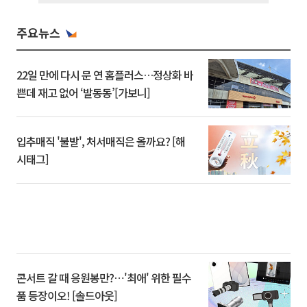
주요뉴스
22일 만에 다시 문 연 홈플러스…정상화 바
쁜데 재고 없어 ‘발동동’[가보니]
입추매직 '불발', 처서매직은 올까요? [해
시태그]
콘서트 갈 때 응원봉만?⋯'최애' 위한 필수
품 등장이오! [솔드아웃]