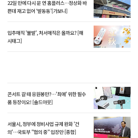
22일 만에 다시 문 연 홈플러스…정상화 바
쁜데 재고 없어 ‘발동동’[가보니]
입추매직 '불발', 처서매직은 올까요? [해
시태그]
콘서트 갈 때 응원봉만?⋯'최애' 위한 필수
품 등장이오! [솔드아웃]
서울시, 정부에 정비사업 규제 완화 '건
의'⋯국토부 "협의 중" 입장만 [종합]