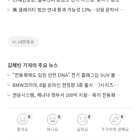
美 클래리티 법안 연내 통과 가능성 13%…상원 문턱서 제동
#CJ대한통운
김채빈 기자의 주요 뉴스
"전동화에도 입힌 안전 DNA" 전기 플래그십 SUV 볼보 'EX90'
BMW코리아, 8월 온라인 한정판 3종 출시…7시리즈·X7·M340i 투어링
한온시스템, 캐나다 정부서 100억 지원…북미 전동화 시장 가속
0
0
0
0
좋아요
화나요
슬퍼요
추가취재 원해요