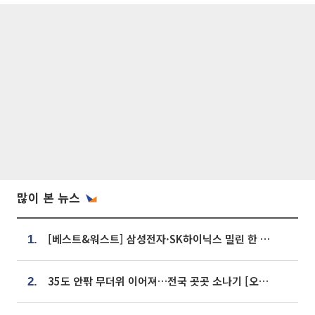
많이 본 뉴스
[베스트&워스트] 삼성전자·SK하이닉스 밀린 한 주…상상인증권은 85% 급등
1.
35도 안팎 무더위 이어져…전국 곳곳 소나기 [오늘 날씨]
2.