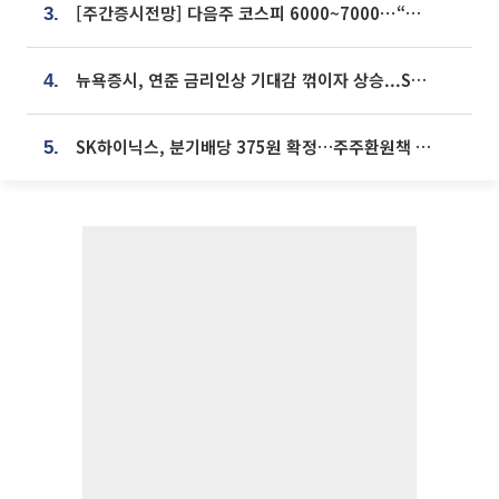
[주간증시전망] 다음주 코스피 6000~7000⋯“外人 수급은 정책이 변수”
3.
뉴욕증시, 연준 금리인상 기대감 꺾이자 상승...S&P500 사상 최고치 [종합]
4.
SK하이닉스, 분기배당 375원 확정…주주환원책 9월로 앞당겨 발표
5.