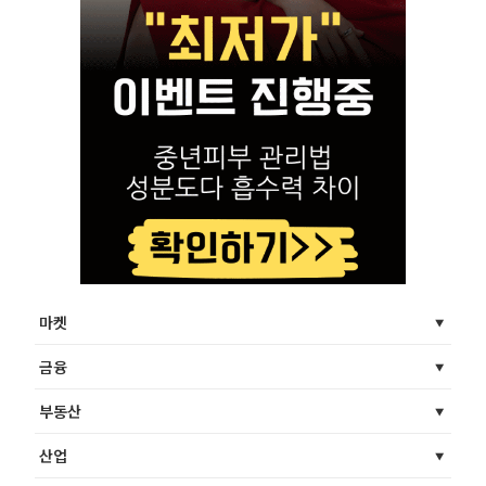
마켓
금융
부동산
산업